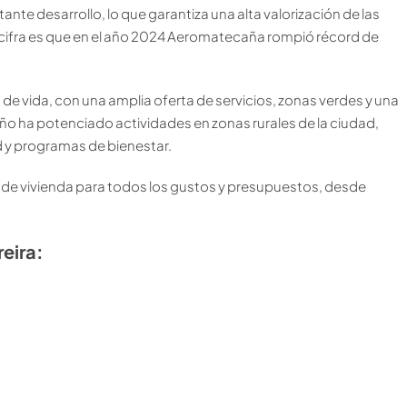
ante desarrollo, lo que garantiza una alta valorización de las
cifra es que en el año 2024 Aeromatecaña rompió récord de
de vida, con una amplia oferta de servicios, zonas verdes y una
año ha potenciado actividades en zonas rurales de la ciudad,
d y programas de bienestar.
de vivienda para todos los gustos y presupuestos, desde
eira: