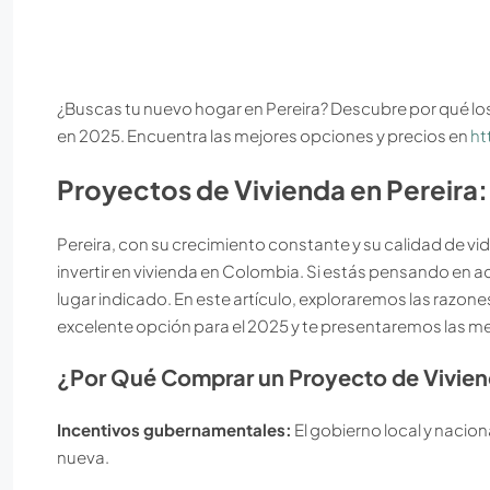
¿Buscas tu nuevo hogar en Pereira? Descubre por qué los
en 2025. Encuentra las mejores opciones y precios en
ht
Proyectos de Vivienda en Pereira: 
Pereira, con su crecimiento constante y su calidad de vi
invertir en vivienda en Colombia. Si estás pensando en a
lugar indicado. En este artículo, exploraremos las razones
excelente opción para el 2025 y te presentaremos las me
¿Por Qué Comprar un Proyecto de Vivien
Incentivos gubernamentales:
El gobierno local y nacion
nueva.