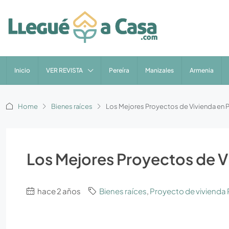
Inicio
VER REVISTA
Pereíra
Manizales
Armenia
Home
Bienes raíces
Los Mejores Proyectos de Vivienda en P
Los Mejores Proyectos de Vi
hace 2 años
Bienes raíces
,
Proyecto de vivienda 