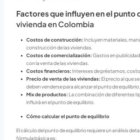
Factores que influyen en el punto d
vivienda en Colombia
Costos de construcción:
Incluyen materiales, mano
construcción de las viviendas.
Costos de comercialización:
Gastos en publicidad
con la venta de las viviendas.
Costos financieros:
Intereses de préstamos, costos
Precio de venta de las viviendas:
El precio al que 
deben venderse para alcanzar el punto de equilibrio
Mix de productos:
La combinación de diferentes tip
influirá en el punto de equilibrio.
Cómo calcular el punto de equilibrio
El cálculo del punto de equilibrio requiere un análisis de
fórmula básica es: