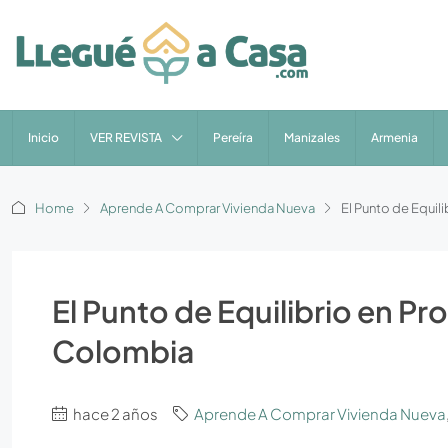
Inicio
VER REVISTA
Pereíra
Manizales
Armenia
Home
Aprende A Comprar Vivienda Nueva
El Punto de Equil
El Punto de Equilibrio en P
Colombia
hace 2 años
Aprende A Comprar Vivienda Nueva