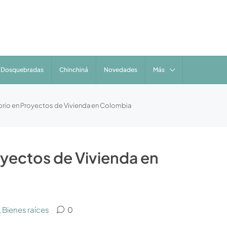
Dosquebradas
Chinchiná
Novedades
Más
ibrio en Proyectos de Vivienda en Colombia
royectos de Vivienda en
,
Bienes raíces
0