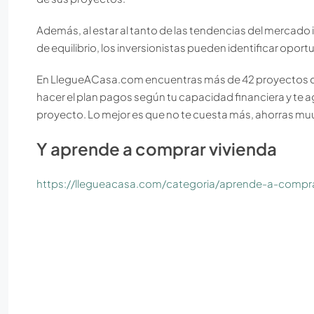
Además, al estar al tanto de las tendencias del mercado 
de equilibrio, los inversionistas pueden identificar oport
En LlegueACasa.com encuentras más de 42 proyectos de
hacer el plan pagos según tu capacidad financiera y te 
proyecto. Lo mejor es que no te cuesta más, ahorras m
Y aprende a comprar vivienda
https://llegueacasa.com/categoria/aprende-a-compra