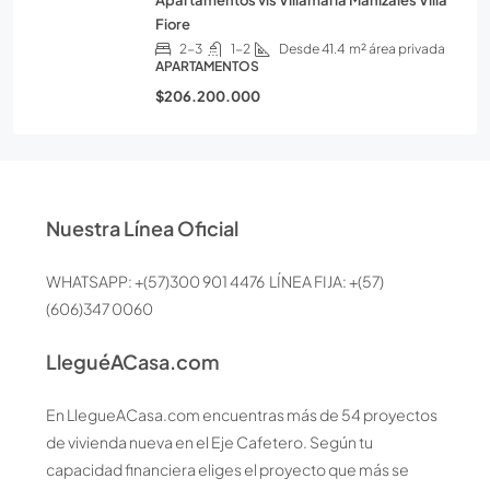
Apartamentos vis Villamaria Manizales Villa
Fiore
2-3
1-2
Desde 41.4
m² área privada
APARTAMENTOS
$206.200.000
Nuestra Línea Oficial
WHATSAPP: +(57)300 901 4476 LÍNEA FIJA: +(57)
(606)347 0060
LleguéACasa.com
En LlegueACasa.com encuentras más de 54 proyectos
de vivienda nueva en el Eje Cafetero. Según tu
capacidad financiera eliges el proyecto que más se