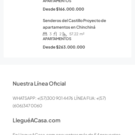
APARTAMENTOS
Desde
$166.000.000
Senderos del Castillo Proyecto de
apartamentos en Chinchiná
3
2
57.22
m²
APARTAMENTOS
Desde
$263.000.000
Nuestra Línea Oficial
WHATSAPP: +(57)300 901 4476 LÍNEA FIJA: +(57)
(606)347 0060
LleguéACasa.com
En LlegueACasa.com encuentras más de 54 proyectos