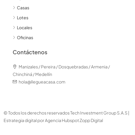
Casas
Lotes
Locales
Oficinas
Contáctenos
Manizales / Pereira / Dosquebradas / Armenia /
Chinchiná / Medellín
hola@llegueacasa.com
© Todos los derechos reservados Tech Investment Group S.A.S |
Estrategia digital por
Agencia Hubspot Zopp Digital