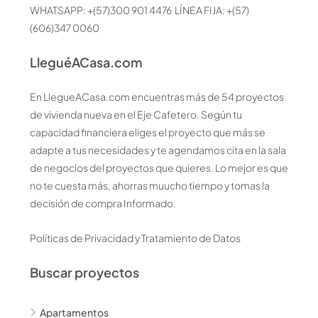
WHATSAPP: +(57)300 901 4476 LÍNEA FIJA: +(57)
(606)347 0060
LleguéACasa.com
En LlegueACasa.com encuentras más de 54 proyectos
de vivienda nueva en el Eje Cafetero. Según tu
capacidad financiera eliges el proyecto que más se
adapte a tus necesidades y te agendamos cita en la sala
de negocios del proyectos que quieres. Lo mejor es que
no te cuesta más, ahorras muucho tiempo y tomas la
decisión de compra Informado.
Políticas de Privacidad y Tratamiento de Datos
Buscar proyectos
Apartamentos