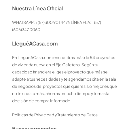
Nuestra Línea Oficial
WHATSAPP: +(57)300 901 4476 LÍNEA FIJA: +(57)
(606)347 0060
LleguéACasa.com
En LlegueACasa.com encuentras más de 54 proyectos
de vivienda nueva en el Eje Cafetero. Según tu
capacidad financiera eliges el proyecto que más se
adapte a tus necesidades y te agendamos cita en la sala
de negocios del proyectos que quieres. Lo mejor es que
no te cuesta más, ahorras muucho tiempo y tomas la
decisión de compra Informado.
Políticas de Privacidad y Tratamiento de Datos
Buscar proyectos