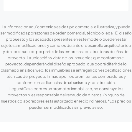
La información aquí contenida es de tipo comercial e ilustrativa, y puede
ser modificada por razones de orden comercial, técnico o legal; El diseño
propuesto y los acabados presentes en este modelo pueden estar
sujetos a modificaciones y cambios durante el desarrollo arquitectónico
y de construcción por parte de las empresas constructoras dueñas del
proyecto. La ubicación y vista de los inmuebles que conforman el
proyecto, dependerán del diseño aprobado, que podrá diferir de lo
plasmado en sitios web. los inmuebles se entregan con especificaciones
técnicas del proyecto firmada por los promitentes compradores y
conforme en las licencias de urbanismo y construcción.
LlegueACasa.com es un promotor inmobiliario, no construye los
proyectos ni es responsable del recaudo de dineros. (ninguno de
nuestros colaboradores esta autorizado en recibir dineros). *Los precios
pueden ser modificados sin previo aviso.