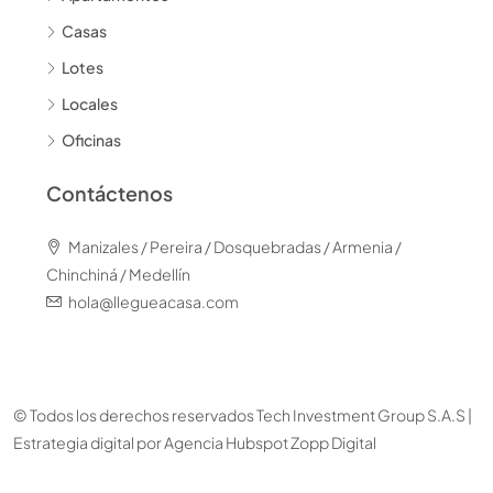
Casas
Lotes
Locales
Oficinas
Contáctenos
Manizales / Pereira / Dosquebradas / Armenia /
Chinchiná / Medellín
hola@llegueacasa.com
© Todos los derechos reservados Tech Investment Group S.A.S |
Estrategia digital por
Agencia Hubspot Zopp Digital