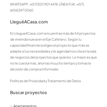
WHATSAPP: +(57)300 901 4476 LÍNEA FIJA: +(57)
(606)347 0060
LleguéACasa.com
En LlegueACasa.com encuentras más de 54 proyectos
de vivienda nueva en el Eje Cafetero. Según tu
capacidad financiera eliges el proyecto que más se
adapte a tus necesidades y te agendamos cita en la sala
de negocios del proyectos que quieres. Lo mejor es que
no te cuesta más, ahorras muucho tiempo y tomas la
decisión de compra Informado.
Políticas de Privacidad y Tratamiento de Datos
Buscar proyectos
Apartamentos