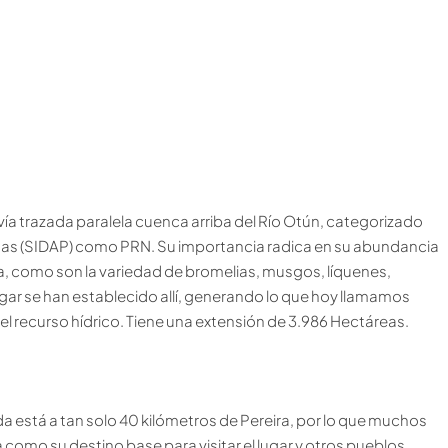
ía trazada paralela cuenca arriba del Río Otún, categorizado
as (SIDAP) como PRN. Su importancia radica en su abundancia
ina, como son la variedad de bromelias, musgos, líquenes,
gar se han establecido allí, generando lo que hoy llamamos
del recurso hídrico. Tiene una extensión de 3.986 Hectáreas.
da está a tan solo 40 kilómetros de Pereira, por lo que muchos
ra como su destino base para visitar el lugar y otros pueblos