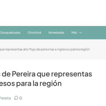
Dosquebradas
Chinchiná
Novedades
Más
ue representas alto flujo de personas e ingresos para la región
 de Pereira que representas
resos para la región
Pereira
0