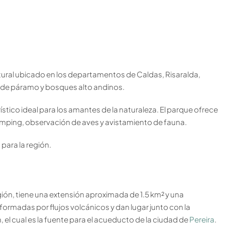
tural ubicado en los departamentos de Caldas, Risaralda,
a de páramo y bosques alto andinos.
stico ideal para los amantes de la naturaleza. El parque ofrece
mping, observación de aves y avistamiento de fauna.
para la región.
ión, tiene una extensión aproximada de 1.5 km² y una
formadas por flujos volcánicos y dan lugar junto con la
, el cual es la fuente para el acueducto de la ciudad de
Pereira
.