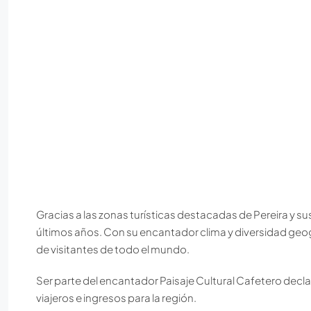
Gracias a las zonas turísticas destacadas de Pereira y su
últimos años. Con su encantador clima y diversidad geog
de visitantes de todo el mundo.
Ser parte del encantador Paisaje Cultural Cafetero decl
viajeros e ingresos para la región.