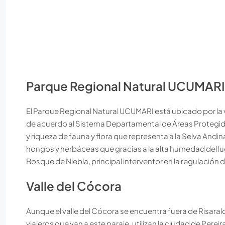
Parque Regional Natural UCUMARI
El Parque Regional Natural UCUMARI está ubicado por la v
de acuerdo al Sistema Departamental de Áreas Protegid
y riqueza de fauna y flora que representa a la Selva And
hongos y herbáceas que gracias a la alta humedad del lu
Bosque de Niebla, principal interventor en la regulación 
Valle del Cócora
Aunque el valle del Cócora se encuentra fuera de Risaral
viajeros que van a este paraje, utilizan la ciudad de Perei