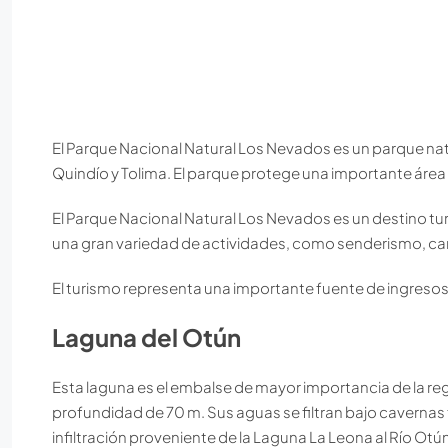
El Parque Nacional Natural Los Nevados es un parque na
Quindío y Tolima. El parque protege una importante áre
El Parque Nacional Natural Los Nevados es un destino turí
una gran variedad de actividades, como senderismo, ca
El turismo representa una importante fuente de ingresos 
Laguna del Otún
Esta laguna es el embalse de mayor importancia de la reg
profundidad de 70 m. Sus aguas se filtran bajo cavernas 
infiltración proveniente de la Laguna La Leona al Río Otún