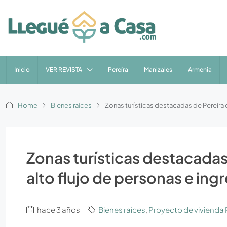
Inicio
VER REVISTA
Pereíra
Manizales
Armenia
Home
Bienes raíces
Zonas turísticas destacadas de Pereira q
Zonas turísticas destacadas
alto flujo de personas e ing
hace 3 años
Bienes raíces
,
Proyecto de vivienda 