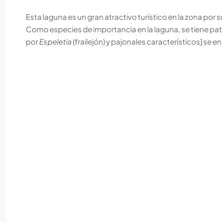
Esta laguna es un gran atractivo turístico en la zona por 
Como especies de importancia en la laguna, se tiene pat
por
Espeletia
(frailejón) y pajonales característicos] se