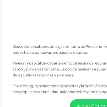
Descubre los sabores de la gastronomía de Pereira, una 
paisas hasta las nuevas propuestas de autor.
Pereira, la capital del departamento de Risaralda, es un
cálido y su rica gastronomía. La cocina pereirana es un
de las culturas indígenas y europeas.
En este blog, exploraremos los sabores y la tradición de 
más populares de la ciudad, así como sobre los restaura
Iniciar Cotiz