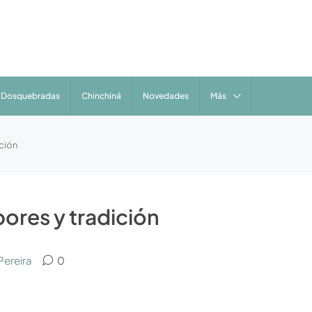
Dosquebradas
Chinchiná
Novedades
Más
ición
ores y tradición
Pereira
0