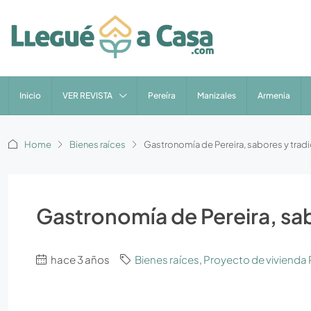
Inicio
VER REVISTA
Pereíra
Manizales
Armenia
Home
Bienes raíces
Gastronomía de Pereira, sabores y trad
Gastronomía de Pereira, sab
hace 3 años
Bienes raíces
,
Proyecto de vivienda 