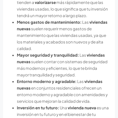
tienden a
valorizarse
más rápidamente que las
viviendas usadas, lo que significa que tu inversión
tendrá un mayor retorno a largo plazo.
Menos gastos de mantenimiento:
Las
viviendas
nuevas
suelen requerir menos gastos de
mantenimiento que las viviendas usadas, ya que
los materiales y acabados son nuevos y de alta
calidad.
Mayor seguridad y tranquilidad:
Las
viviendas
nuevas
suelen contar con sistemas de seguridad
más modernos y eficientes, lo que te brinda
mayor tranquilidad y seguridad.
Entorno moderno y agradable:
Las
viviendas
nuevas
en conjuntos residenciales ofrecen un
entorno moderno y agradable con amenidades y
servicios que mejoran la calidad de vida.
Inversión en tu futuro:
Una
vivienda nueva
es una
inversión en tu futuro y en el bienestar de tu