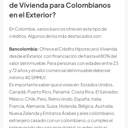
de Vivienda para Colombianos
en el Exterior?
En Colombia, varios bancos ofrecen este tipo de
créditos. Algunos de los más destacados son:
Bancolombia:
Ofrece el Crédito Hipotecario Vivienda
desde el Exterior, con financiación de hasta el 80% del
valor del inmueble. Para personas con edades entre 23
y 72 años y el valor comercial del inmueble debe ser
mínimo 40 SMMLV.
Es importante saber que si vives en: Estados Unidos,
Canadá, Puerto Rico, Panamá, Costa Rica, El Salvador,
México, Chile, Perú, Reino Unido, España, Italia,
Francia, Alemania, Suiza, Holanda, Bélgica, Australia,
Nueva Zelanda y Emiratos Árabes y eres colombiano,
extranjero casado con un colombiano, o cumples el
primer grado de consanguinidad, puedes aplicar