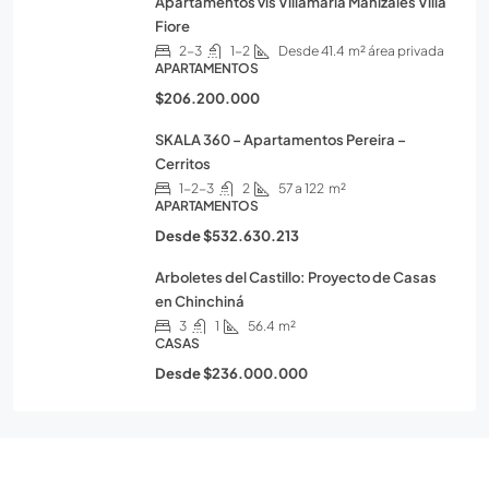
Apartamentos vis Villamaria Manizales Villa
Fiore
2-3
1-2
Desde 41.4
m² área privada
APARTAMENTOS
$206.200.000
SKALA 360 – Apartamentos Pereira –
Cerritos
1-2-3
2
57 a 122
m²
APARTAMENTOS
Desde
$532.630.213
Arboletes del Castillo: Proyecto de Casas
en Chinchiná
3
1
56.4
m²
CASAS
Desde
$236.000.000