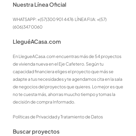
Nuestra Línea Oficial
WHATSAPP: +(57)300 901 4476 LÍNEA FIJA: +(57)
(606)347 0060
LleguéACasa.com
En LlegueACasa.com encuentras más de 54 proyectos
de vivienda nueva en el Eje Cafetero. Según tu
capacidad financiera eliges el proyecto que más se
adapte a tus necesidades y te agendamos cita en la sala
de negocios del proyectos que quieres. Lo mejor es que
no te cuesta más, ahorras muucho tiempo y tomas la
decisión de compra Informado.
Políticas de Privacidad y Tratamiento de Datos
Buscar proyectos