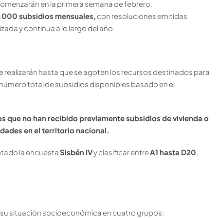
comenzarán en la primera semana de febrero.
.000 subsidios mensuales,
con resoluciones emitidas
da y continua a lo largo del año.
 realizarán hasta que se agoten los recursos destinados para
el número total de subsidios disponibles basado en el
os que no han recibido previamente subsidios de vivienda o
dades en el territorio nacional.
letado la encuesta
Sisbén IV
y clasificar entre
A1 hasta D20
,
ún su situación socioeconómica en cuatro grupos: