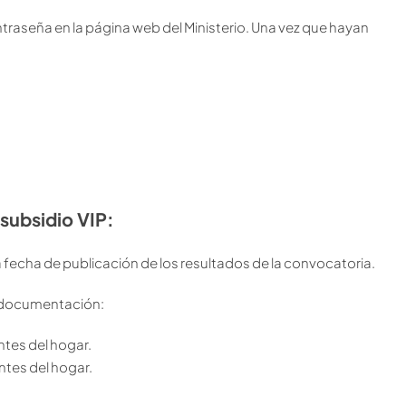
ntraseña en la página web del Ministerio. Una vez que hayan
subsidio VIP:
la fecha de publicación de los resultados de la convocatoria.
te documentación:
ntes del hogar.
ntes del hogar.