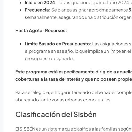
Inicio en 2024:
Las asignaciones para el año 2024 
Frecuencia:
Se planea asignar aproximadamente
5
semanalmente, asegurando una distribución organiza
Hasta Agotar Recursos:
Límite Basado en Presupuesto:
Las asignaciones se
el programa en ese año, lo que implica un límite en 
presupuesto asignado.
Este programa está específicamente dirigido a aquell
coberturas a la tasa de interés y que no poseen propie
Para ser elegible, el hogar interesado debe haber comp
abarcando tanto zonas urbanas como rurales.
Clasificación del Sisbén
El SISBÉN es un sistema que clasifica a las familias seg