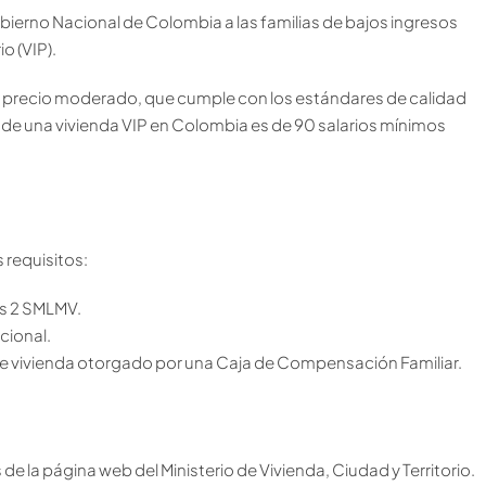
ierno Nacional de Colombia a las familias de bajos ingresos
o (VIP).
a de precio moderado, que cumple con los estándares de calidad
 de una vivienda VIP en Colombia es de 90 salarios mínimos
 requisitos:
os 2 SMLMV.
acional.
 de vivienda otorgado por una Caja de Compensación Familiar.
s de la página web del Ministerio de Vivienda, Ciudad y Territorio.