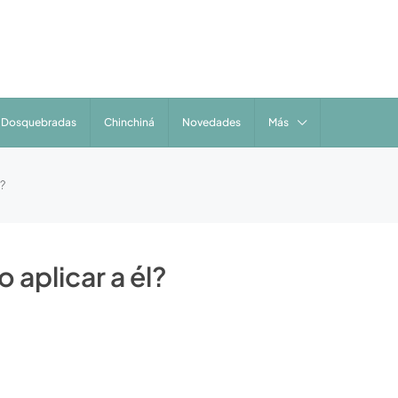
Dosquebradas
Chinchiná
Novedades
Más
?
 aplicar a él?