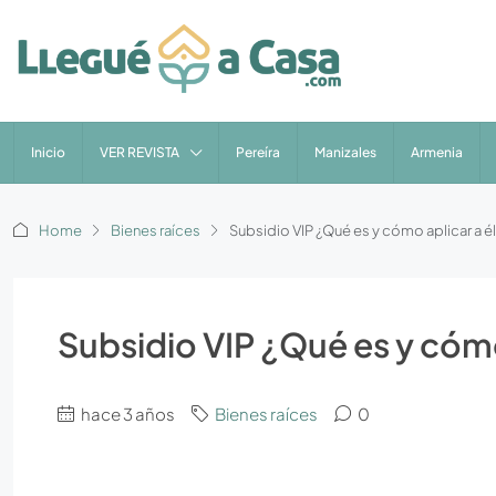
Inicio
VER REVISTA
Pereíra
Manizales
Armenia
Home
Bienes raíces
Subsidio VIP ¿Qué es y cómo aplicar a él
Subsidio VIP ¿Qué es y cómo
hace 3 años
Bienes raíces
0