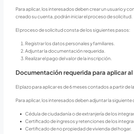
Para aplicar, los interesados deben crear un usuario y co
creado su cuenta, podrán iniciar el proceso de solicitud.
El proceso de solicitud consta de los siguientes pasos:
Registrar los datos personales y familiares.
Adjuntar la documentación requerida.
Realizar el pago del valor de la inscripción.
Documentación requerida para aplicar al 
El plazo para aplicar es de 6 meses contados a partir de 
Para aplicar, los interesados deben adjuntar la siguien
Cédula de ciudadanía o de extranjería de los integra
Certificado de ingresos y retenciones de los integra
Certificado de no propiedad de vivienda del hogar.