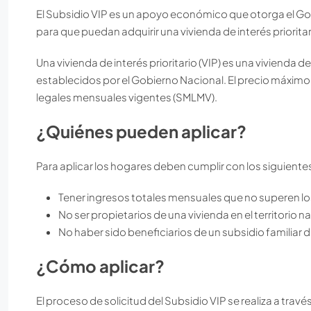
El Subsidio VIP es un apoyo económico que otorga el Gob
para que puedan adquirir una vivienda de interés prioritari
Una vivienda de interés prioritario (VIP) es una viviend
establecidos por el Gobierno Nacional. El precio máximo
legales mensuales vigentes (SMLMV).
¿Quiénes pueden aplicar?
Para aplicar los hogares deben cumplir con los siguientes
Tener ingresos totales mensuales que no superen l
No ser propietarios de una vivienda en el territorio n
No haber sido beneficiarios de un subsidio familiar
¿Cómo aplicar?
El proceso de solicitud del Subsidio VIP se realiza a travé