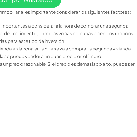
mobiliaria, es importante considerar los siguientes factores:
 importantes a considerar a la hora de comprar una segunda
ial de crecimiento, como las zonas cercanas a centros urbanos,
as para este tipo de inversión.
enda en la zona en la que se va a comprar la segunda vivienda.
da se pueda vender a un buen precio en el futuro.
 un precio razonable. Si el precio es demasiado alto, puede ser
.