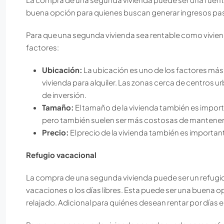
buena opción para quienes buscan generar ingresos pas
Para que una segunda vivienda sea rentable como viviend
factores:
Ubicación:
La ubicación es uno de los factores más
vivienda para alquiler. Las zonas cerca de centros 
de inversión.
Tamaño:
El tamaño de la vivienda también es impor
pero también suelen ser más costosas de mantener
Precio:
El precio de la vivienda también es important
Refugio vacacional
La compra de una segunda vivienda puede ser un refugio 
vacaciones o los días libres. Esta puede ser una buena o
relajado. Adicional para quiénes desean rentar por días