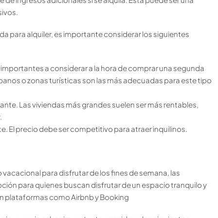
ivos.
a para alquiler, es importante considerar los siguientes
 importantes a considerar a la hora de comprar una segunda
urbanos o zonas turísticas son las más adecuadas para este tipo
tante. Las viviendas más grandes suelen ser más rentables,
.
e. El precio debe ser competitivo para atraer inquilinos.
vacacional para disfrutar de los fines de semana, las
pción para quienes buscan disfrutar de un espacio tranquilo y
 en plataformas como Airbnb y Booking