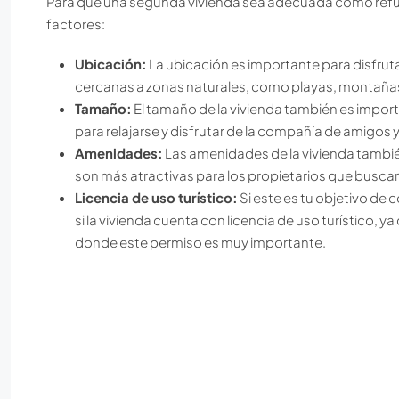
Para que una segunda vivienda sea adecuada como refug
factores:
Ubicación:
La ubicación es importante para disfrut
cercanas a zonas naturales, como playas, montañas
Tamaño:
El tamaño de la vivienda también es impor
para relajarse y disfrutar de la compañía de amigos y
Amenidades:
Las amenidades de la vivienda también
son más atractivas para los propietarios que busca
Licencia de uso turístico:
Si este es tu objetivo d
si la vivienda cuenta con licencia de uso turístico, y
donde este permiso es muy importante.