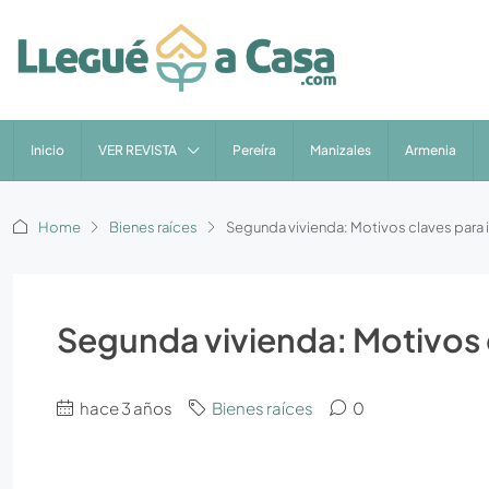
Inicio
VER REVISTA
Pereíra
Manizales
Armenia
Home
Bienes raíces
Segunda vivienda: Motivos claves para i
Segunda vivienda: Motivos c
hace 3 años
Bienes raíces
0