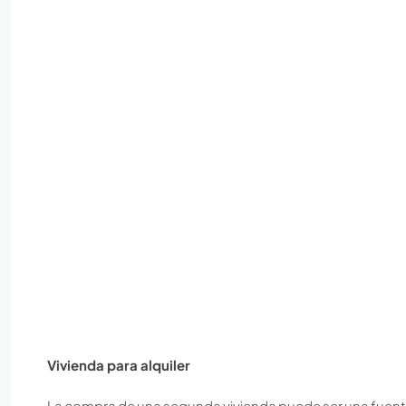
Vivienda para alquiler
La compra de una segunda vivienda puede ser una fuente 