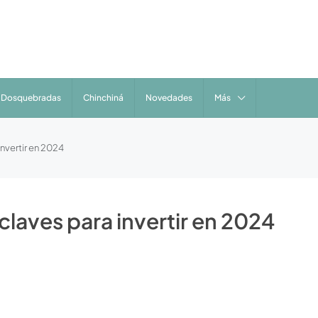
Dosquebradas
Chinchiná
Novedades
Más
nvertir en 2024
laves para invertir en 2024