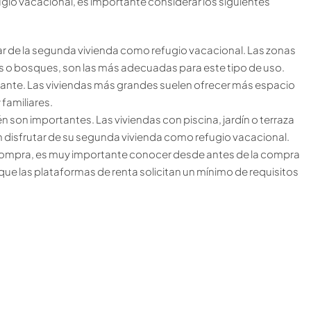
io vacacional, es importante considerar los siguientes
ar de la segunda vivienda como refugio vacacional. Las zonas
 o bosques, son las más adecuadas para este tipo de uso.
tante. Las viviendas más grandes suelen ofrecer más espacio
 familiares.
 son importantes. Las viviendas con piscina, jardín o terraza
n disfrutar de su segunda vivienda como refugio vacacional.
e compra, es muy importante conocer desde antes de la compra
a que las plataformas de renta solicitan un mínimo de requisitos