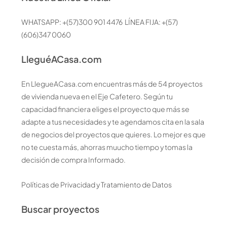
WHATSAPP: +(57)300 901 4476 LÍNEA FIJA: +(57)
(606)347 0060
LleguéACasa.com
En LlegueACasa.com encuentras más de 54 proyectos
de vivienda nueva en el Eje Cafetero. Según tu
capacidad financiera eliges el proyecto que más se
adapte a tus necesidades y te agendamos cita en la sala
de negocios del proyectos que quieres. Lo mejor es que
no te cuesta más, ahorras muucho tiempo y tomas la
decisión de compra Informado.
Políticas de Privacidad y Tratamiento de Datos
Buscar proyectos