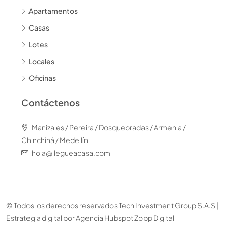
Apartamentos
Casas
Lotes
Locales
Oficinas
Contáctenos
Manizales / Pereira / Dosquebradas / Armenia /
Chinchiná / Medellín
hola@llegueacasa.com
© Todos los derechos reservados Tech Investment Group S.A.S |
Estrategia digital por
Agencia Hubspot Zopp Digital