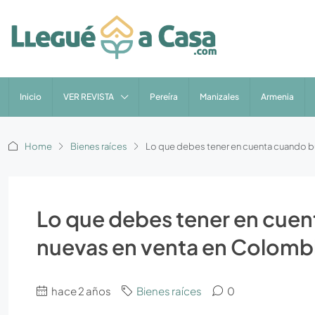
Inicio
VER REVISTA
Pereíra
Manizales
Armenia
Home
Bienes raíces
Lo que debes tener en cuenta cuando 
Lo que debes tener en cue
nuevas en venta en Colomb
hace 2 años
Bienes raíces
0