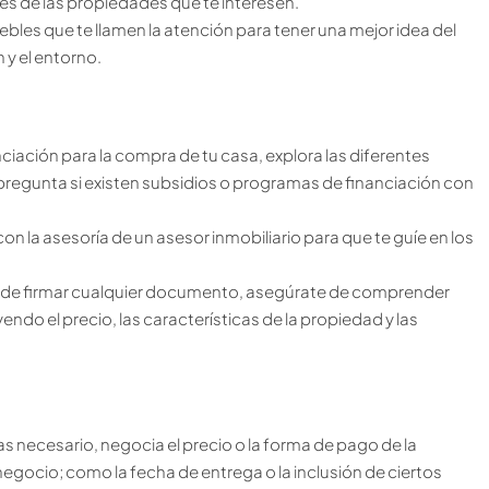
s de las propiedades que te interesen.
ebles que te llamen la atención para tener una mejor idea del
n y el entorno.
nciación para la compra de tu casa, explora las diferentes
regunta si existen subsidios o programas de financiación con
 la asesoría de un asesor inmobiliario para que te guíe en los
de firmar cualquier documento, asegúrate de comprender
do el precio, las características de la propiedad y las
as necesario, negocia el precio o la forma de pago de la
negocio; como la fecha de entrega o la inclusión de ciertos