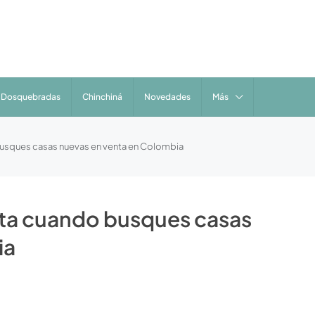
Dosquebradas
Chinchiná
Novedades
Más
busques casas nuevas en venta en Colombia
nta cuando busques casas
ia