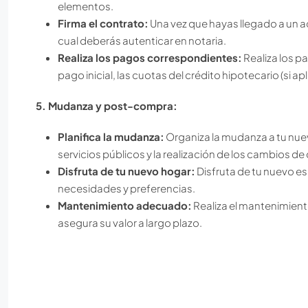
elementos.
Firma el contrato:
Una vez que hayas llegado a un a
cual deberás autenticar en notaria.
Realiza los pagos correspondientes:
Realiza los p
pago inicial, las cuotas del crédito hipotecario (si ap
5. Mudanza y post-compra:
Planifica la mudanza:
Organiza la mudanza a tu nuev
servicios públicos y la realización de los cambios de
Disfruta de tu nuevo hogar:
Disfruta de tu nuevo e
necesidades y preferencias.
Mantenimiento adecuado:
Realiza el mantenimient
asegura su valor a largo plazo.