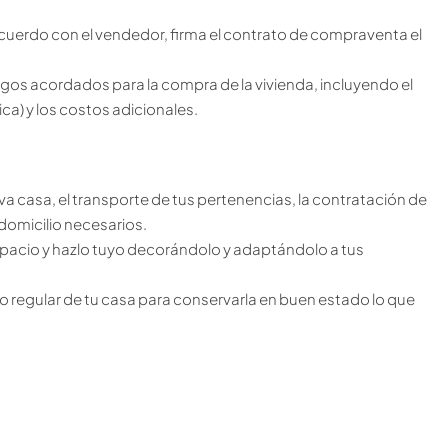
cuerdo con el vendedor, firma el contrato de compraventa el
agos acordados para la compra de la vivienda, incluyendo el
lica) y los costos adicionales.
a casa, el transporte de tus pertenencias, la contratación de
 domicilio necesarios.
spacio y hazlo tuyo decorándolo y adaptándolo a tus
o regular de tu casa para conservarla en buen estado lo que