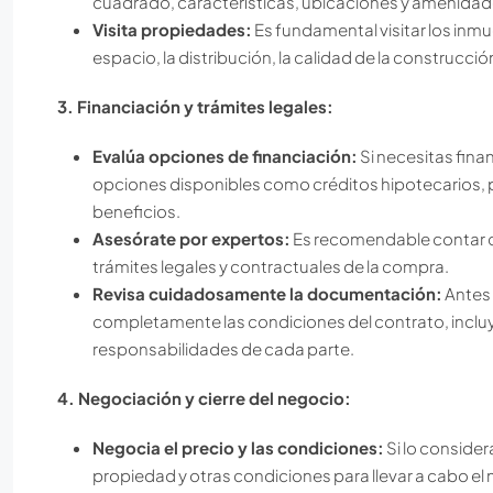
cuadrado, características, ubicaciones y amenidade
Visita propiedades:
Es fundamental visitar los inmu
espacio, la distribución, la calidad de la construcció
3. Financiación y trámites legales:
Evalúa opciones de financiación:
Si necesitas fina
opciones disponibles como créditos hipotecarios, p
beneficios.
Asesórate por expertos:
Es recomendable contar con
trámites legales y contractuales de la compra.
Revisa cuidadosamente la documentación:
Antes 
completamente las condiciones del contrato, incluyen
responsabilidades de cada parte.
4. Negociación y cierre del negocio:
Negocia el precio y las condiciones:
Si lo consider
propiedad y otras condiciones para llevar a cabo el 