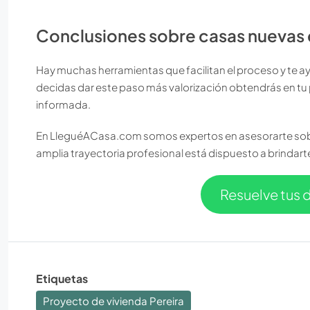
Conclusiones sobre casas nuevas 
Hay muchas herramientas que facilitan el proceso y te a
decidas dar este paso más valorización obtendrás en tu
informada.
En LleguéACasa.com somos expertos en asesorarte sob
amplia trayectoria profesional está dispuesto a brinda
Resuelve tus 
Etiquetas
Proyecto de vivienda Pereira