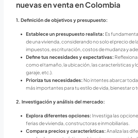
nuevas en venta en Colombia
1. Definición de objetivos y presupuesto:
Establece un presupuesto realista:
Es fundamental
de una vivienda, considerando no solo el precio de 
impuestos, escrituración, costos de mudanza y ad
Define tus necesidades y expectativas:
Reflexiona
como el tamaño, la ubicación, las características y l
garaje, etc.).
Prioriza tus necesidades:
No intentes abarcar todas
más importantes para tu estilo de vida, bienestar o tu
2. Investigación y análisis del mercado:
Explora diferentes opciones:
Investiga las opcione
ferias de vivienda, constructoras e inmobiliarias.
Compara precios y características:
Analiza las di