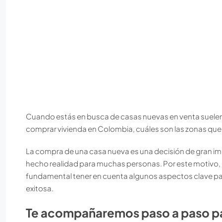
Cuando estás en busca de casas nuevas en venta suelen
comprar vivienda en Colombia, cuáles son las zonas que m
La compra de una casa nueva es una decisión de gran imp
hecho realidad para muchas personas. Por este motivo
fundamental tener en cuenta algunos aspectos clave pa
exitosa.
Te acompañaremos paso a paso par