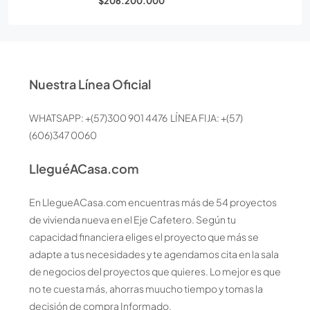
$206.200.000
Nuestra Línea Oficial
WHATSAPP: +(57)300 901 4476 LÍNEA FIJA: +(57)
(606)347 0060
LleguéACasa.com
En LlegueACasa.com encuentras más de 54 proyectos
de vivienda nueva en el Eje Cafetero. Según tu
capacidad financiera eliges el proyecto que más se
adapte a tus necesidades y te agendamos cita en la sala
de negocios del proyectos que quieres. Lo mejor es que
no te cuesta más, ahorras muucho tiempo y tomas la
decisión de compra Informado.