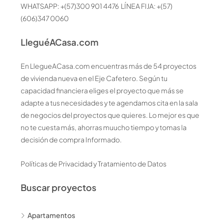
WHATSAPP: +(57)300 901 4476 LÍNEA FIJA: +(57)
(606)347 0060
LleguéACasa.com
En LlegueACasa.com encuentras más de 54 proyectos
de vivienda nueva en el Eje Cafetero. Según tu
capacidad financiera eliges el proyecto que más se
adapte a tus necesidades y te agendamos cita en la sala
de negocios del proyectos que quieres. Lo mejor es que
no te cuesta más, ahorras muucho tiempo y tomas la
decisión de compra Informado.
Políticas de Privacidad y Tratamiento de Datos
Buscar proyectos
Apartamentos