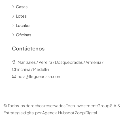
Casas
Lotes
Locales
Oficinas
Contáctenos
Manizales / Pereira / Dosquebradas / Armenia /
Chinchiná / Medellín
hola@llegueacasa.com
© Todos los derechos reservados Tech Investment Group S.A.S |
Estrategia digital por
Agencia Hubspot Zopp Digital