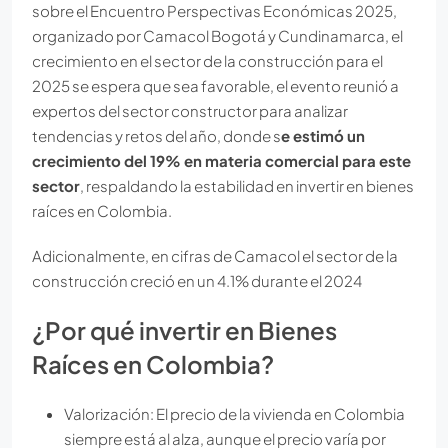
sobre el Encuentro Perspectivas Económicas 2025,
organizado por Camacol Bogotá y Cundinamarca, el
crecimiento en el sector de la construcción para el
2025 se espera que sea favorable, el evento reunió a
expertos del sector constructor para analizar
tendencias y retos del año, donde s
e estimó un
crecimiento del 19% en materia comercial para este
sector
, respaldando la estabilidad en invertir en bienes
raíces en Colombia.
Adicionalmente, en cifras de Camacol el sector de la
construcción creció en un 4.1% durante el 2024
¿Por qué invertir en Bienes
Raíces en Colombia?
Valorización: El precio de la vivienda en Colombia
siempre está al alza, aunque el precio varía por