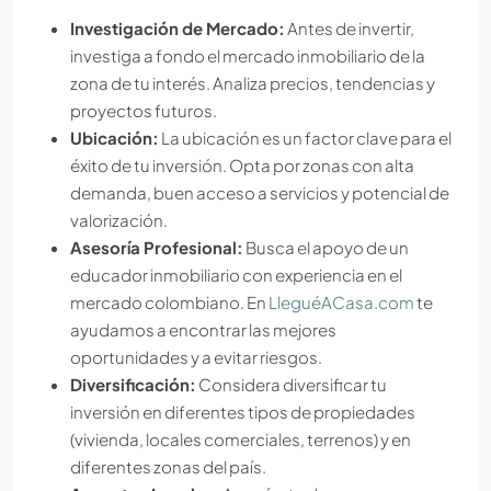
Investigación de Mercado:
Antes de invertir,
investiga a fondo el mercado inmobiliario de la
zona de tu interés. Analiza precios, tendencias y
proyectos futuros.
Ubicación:
La ubicación es un factor clave para el
éxito de tu inversión. Opta por zonas con alta
demanda, buen acceso a servicios y potencial de
valorización.
Asesoría Profesional:
Busca el apoyo de un
educador inmobiliario con experiencia en el
mercado colombiano. En
LleguéACasa.com
te
ayudamos a encontrar las mejores
oportunidades y a evitar riesgos.
Diversificación:
Considera diversificar tu
inversión en diferentes tipos de propiedades
(vivienda, locales comerciales, terrenos) y en
diferentes zonas del país.