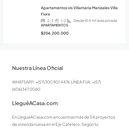
Apartamentos vis Villamaria Manizales Villa
Fiore
2-3
1-2
Desde 41.4
m² área privada
APARTAMENTOS
$206.200.000
Nuestra Línea Oficial
WHATSAPP: +(57)300 901 4476 LÍNEA FIJA: +(57)
(606)347 0060
LleguéACasa.com
En LlegueACasa.com encuentras más de 54 proyectos
de vivienda nueva en el Eje Cafetero. Según tu