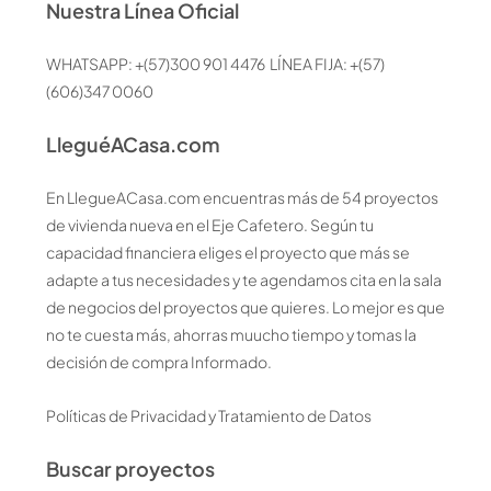
Nuestra Línea Oficial
WHATSAPP: +(57)300 901 4476 LÍNEA FIJA: +(57)
(606)347 0060
LleguéACasa.com
En LlegueACasa.com encuentras más de 54 proyectos
de vivienda nueva en el Eje Cafetero. Según tu
capacidad financiera eliges el proyecto que más se
adapte a tus necesidades y te agendamos cita en la sala
de negocios del proyectos que quieres. Lo mejor es que
no te cuesta más, ahorras muucho tiempo y tomas la
decisión de compra Informado.
Políticas de Privacidad y Tratamiento de Datos
Buscar proyectos