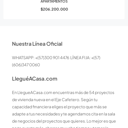
APARTAMENTOS
$206.200.000
Nuestra Línea Oficial
WHATSAPP: +(57)300 901 4476 LÍNEA FIJA: +(57)
(606)347 0060
LleguéACasa.com
En LlegueACasa.com encuentras más de 54 proyectos
de vivienda nueva en el Eje Cafetero. Según tu
capacidad financiera eliges el proyecto que más se
adapte a tus necesidades y te agendamos cita en la sala
de negocios del proyectos que quieres. Lo mejor es que