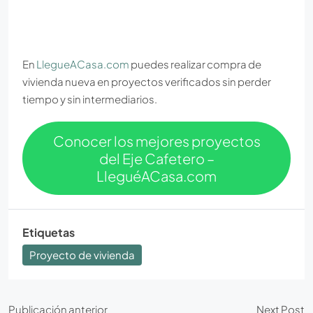
En
LlegueACasa.com
puedes realizar compra de
vivienda nueva en proyectos verificados sin perder
tiempo y sin intermediarios.
Conocer los mejores proyectos
del Eje Cafetero –
LleguéACasa.com
Etiquetas
Proyecto de vivienda
Publicación anterior
Next Post