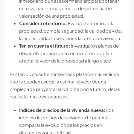
inmobiliario o un asesor financiero para obtener
una evaluación más precisa del potencial de
valorización de una propiedad.
Considera el entorno:
Evalúa el entorno de la
propiedad, como la seguridad, la calidad de vida,
la accesibilidad a servicios y la oferta de vivienda.
Ten en cuenta el futuro:
Investiga los planes de
desarrollo urbano de la zona y cómo podrían
afectar el valor de la propiedad a largo plazo.
Existen diversas herramientas y plataformas en línea
que te pueden ayudar a estimar el valor de una
propiedad y proyectar su valorización a futuro, de las
cuales la más destacada es:
Índices de precios de la vivienda nueva:
Los
índices de precios de la vivienda te permite
comparar la evolución de los precios en
diferentes zonas del país.