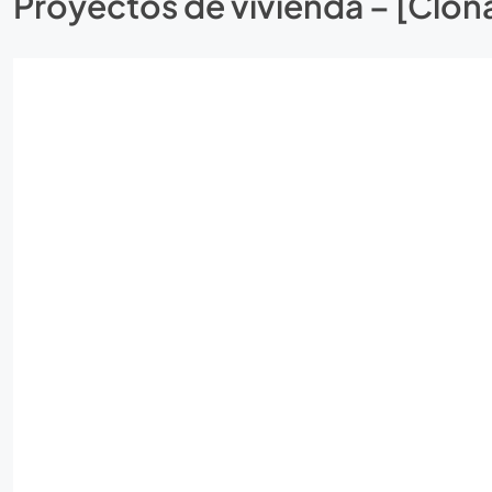
Proyectos de vivienda – [Clo
27 Proyectos
8 Proyectos
19 Pr
PEREIRA
DOSQUEBRADA
MA