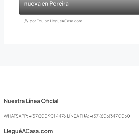
nueva en Pereira
por Equipo LleguéACasa.com
Nuestra Línea Oficial
WHATSAPP: +(57)300 901 4476 LÍNEA FIJA: +(57)(606)347 0060
LleguéACasa.com