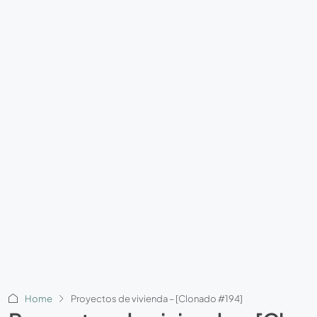
Home
Proyectos de vivienda – [Clonado #194]