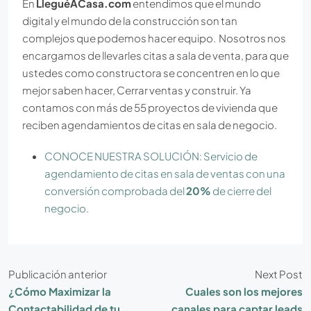
En
LleguéACasa.com
entendimos que el mundo
digital y el mundo de la construcción son tan
complejos que podemos hacer equipo. Nosotros nos
encargamos de llevarles citas a sala de venta, para que
ustedes como constructora se concentren en lo que
mejor saben hacer, Cerrar ventas y construir. Ya
contamos con más de 55 proyectos de vivienda que
reciben agendamientos de citas en sala de negocio.
CONOCE NUESTRA SOLUCIÓN: Servicio de
agendamiento de citas en sala de ventas con una
conversión comprobada del
20%
de cierre del
negocio.
Publicación anterior
Next Post
¿Cómo Maximizar la
Cuales son los mejores
Contactabilidad de tu
canales para captar leads