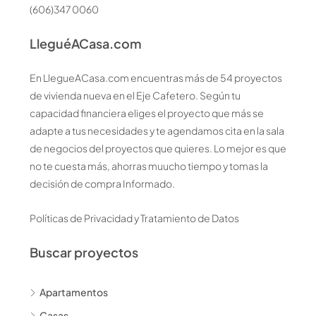
(606)347 0060
LleguéACasa.com
En LlegueACasa.com encuentras más de 54 proyectos
de vivienda nueva en el Eje Cafetero. Según tu
capacidad financiera eliges el proyecto que más se
adapte a tus necesidades y te agendamos cita en la sala
de negocios del proyectos que quieres. Lo mejor es que
no te cuesta más, ahorras muucho tiempo y tomas la
decisión de compra Informado.
Políticas de Privacidad y Tratamiento de Datos
Buscar proyectos
Apartamentos
Casas