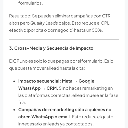
formularios.
Resultado: Se pueden eliminar campañas con CTR
altos pero
Quality Leads
bajos. Esto reduce el CPL
efectivo (por cita o por negocio) hasta un 50%.
3. Cross-Media y Secuencia de Impacto
El CPL no es solo lo que pagas por el formulario. Es lo
que cuesta mover al lead hasta la cita:
Impacto secuencial: Meta → Google →
WhatsApp → CRM.
Si no haces remarketing en
las plataformas correctas, el lead muere en la fase
fría.
Campañas de remarketing sólo a quienes no
abren WhatsApp o email.
Esto reduce el gasto
innecesario en leads ya contactados.