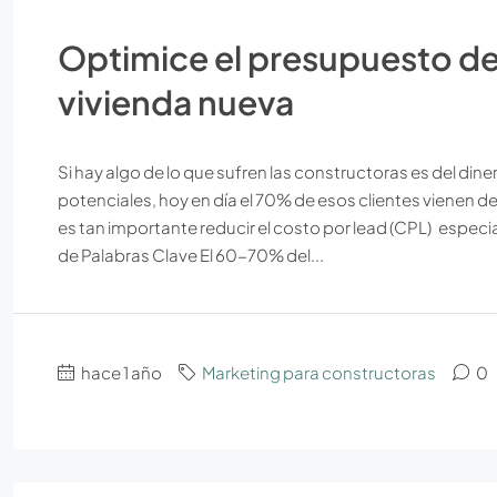
Optimice el presupuesto d
vivienda nueva
Si hay algo de lo que sufren las constructoras es del dine
potenciales, hoy en día el 70% de esos clientes viene
es tan importante reducir el costo por lead (CPL) espec
de Palabras Clave El 60-70% del...
hace 1 año
Marketing para constructoras
0