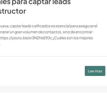
les para captar leads
structor
ueva, captar leads calificados es esencial para asegurar el
generar un gran volumen de contactos, sino de encontrar
 https://youtu.be/sr3NZhbE93c ¿Cuáles son los mejores
.
Lee mas