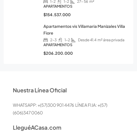
1-2
1-2
27- 56
m²
APARTAMENTOS
$154.537.000
Apartamentos vis Villamaria Manizales Villa
Fiore
2-3
1-2
Desde 41.4
m² área privada
APARTAMENTOS
$206.200.000
Nuestra Línea Oficial
WHATSAPP: +(57)300 901 4476 LÍNEA FIJA: +(57)
(606)347 0060
LleguéACasa.com