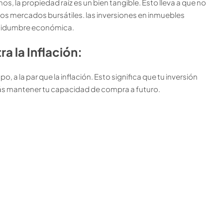
s, la propiedad raíz es un bien tangible. Esto lleva a que no
os mercados bursátiles. las inversiones en inmuebles
ertidumbre económica.
a la Inflación:
o, a la par que la inflación. Esto significa que tu inversión
rás mantener tu capacidad de compra a futuro.