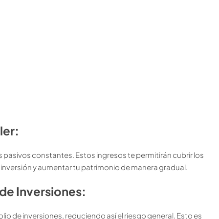
ler:
s pasivos constantes. Estos ingresos te permitirán cubrir los
u inversión y aumentar tu patrimonio de manera gradual.
 de Inversiones:
folio de inversiones, reduciendo así el riesgo general. Esto es