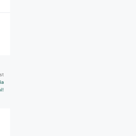
st
ia
i!