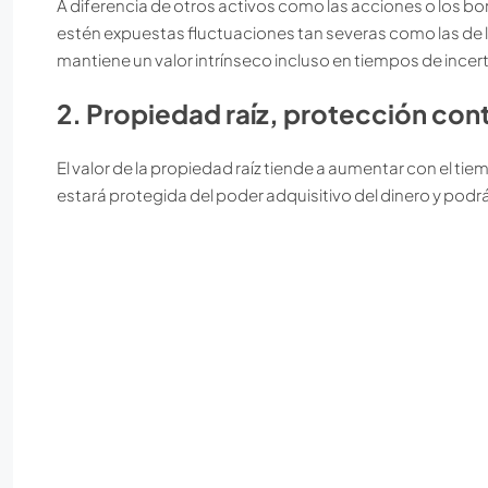
A diferencia de otros activos como las acciones o los bono
estén expuestas fluctuaciones tan severas como las de l
mantiene un valor intrínseco incluso en tiempos de inc
2. Propiedad raíz, protección contr
El valor de la propiedad raíz tiende a aumentar con el tiemp
estará protegida del poder adquisitivo del dinero y pod