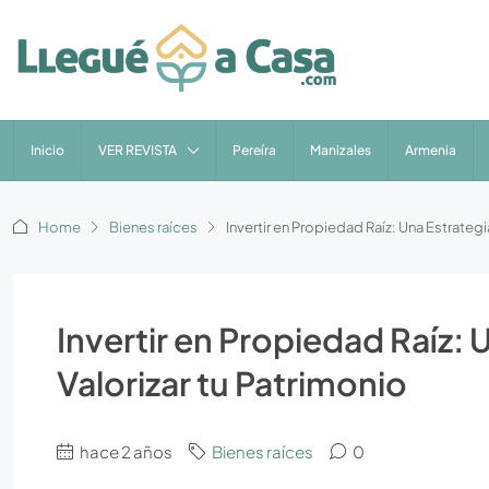
Inicio
VER REVISTA
Pereíra
Manizales
Armenia
Home
Bienes raíces
Invertir en Propiedad Raíz: Una Estrategi
Invertir en Propiedad Raíz: 
Valorizar tu Patrimonio
hace 2 años
Bienes raíces
0