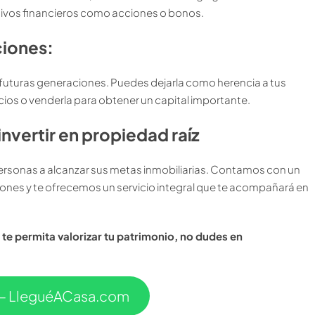
ctivos financieros como acciones o bonos.
ciones:
s futuras generaciones. Puedes dejarla como herencia a tus
icios o venderla para obtener un capital importante.
nvertir en propiedad raíz
personas a alcanzar sus metas inmobiliarias. Contamos con un
ones y te ofrecemos un servicio integral que te acompañará en
 te permita valorizar tu patrimonio, no dudes en
r – LleguéACasa.com