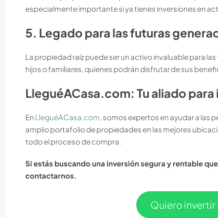
especialmente importante si ya tienes inversiones en a
5. Legado para las futuras genera
La propiedad raíz puede ser un activo invaluable para la
hijos o familiares, quienes podrán disfrutar de sus benef
LleguéACasa.com: Tu aliado para i
En
LleguéACasa.com
, somos expertos en ayudar a las 
amplio portafolio de propiedades en las mejores ubicaci
todo el proceso de compra.
Si estás buscando una inversión segura y rentable que
contactarnos.
Quiero inverti