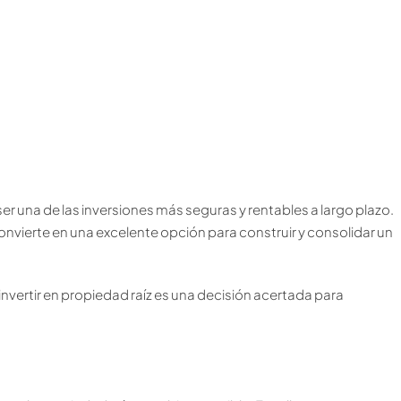
 ser una de las inversiones más seguras y rentables a largo plazo.
convierte en una excelente opción para construir y consolidar un
 invertir en propiedad raíz es una decisión acertada para