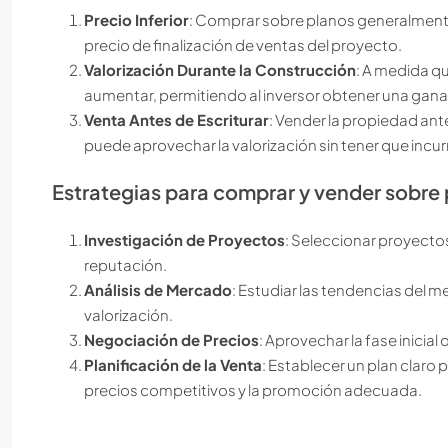
Precio Inferior
: Comprar sobre planos generalmente 
precio de finalización de ventas del proyecto.
Valorización Durante la Construcción
: A medida qu
aumentar, permitiendo al inversor obtener una ganan
Venta Antes de Escriturar
: Vender la propiedad ante
puede aprovechar la valorización sin tener que incurr
Estrategias para comprar y vender sobre
Investigación de Proyectos
: Seleccionar proyecto
reputación.
Análisis de Mercado
: Estudiar las tendencias del m
valorización.
Negociación de Precios
: Aprovechar la fase inicia
Planificación de la Venta
: Establecer un plan claro p
precios competitivos y la promoción adecuada.