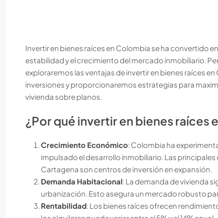
Invertir en bienes raíces en Colombia se ha convertido e
estabilidad y el crecimiento del mercado inmobiliario. Pe
exploraremos las ventajas de invertir en bienes raíces 
inversiones y proporcionaremos estrategias para maximiz
vivienda sobre planos.
¿Por qué invertir en bienes raíces
Crecimiento Económico
: Colombia ha experiment
impulsado el desarrollo inmobiliario. Las principale
Cartagena son centros de inversión en expansión.
Demanda Habitacional
: La demanda de vivienda sig
urbanización. Esto asegura un mercado robusto para
Rentabilidad
: Los bienes raíces ofrecen rendimiento
los alquileres puede variar entre el 5% y el 14% anual.