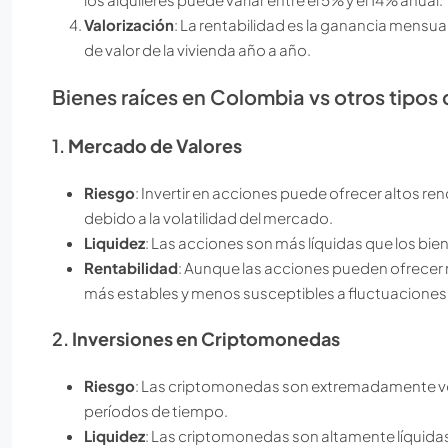
Valorización
: La rentabilidad es la ganancia mensua
de valor de la vivienda año a año.
Bienes raíces en Colombia vs otros tipos 
1.
Mercado de Valores
Riesgo
: Invertir en acciones puede ofrecer altos r
debido a la volatilidad del mercado.
Liquidez
: Las acciones son más líquidas que los bie
Rentabilidad
: Aunque las acciones pueden ofrecer m
más estables y menos susceptibles a fluctuaciones
2.
Inversiones en Criptomonedas
Riesgo
: Las criptomonedas son extremadamente volá
períodos de tiempo.
Liquidez
: Las criptomonedas son altamente líquidas