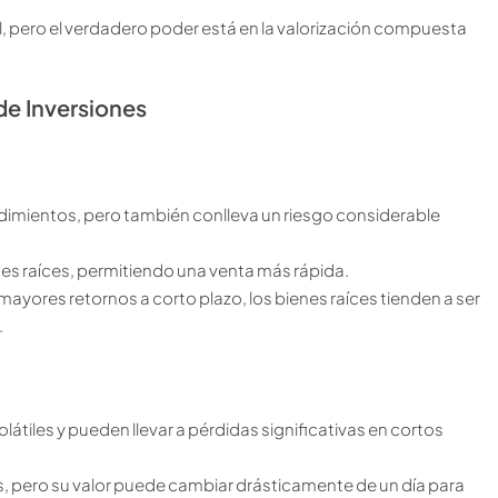
l, pero el verdadero poder está en la valorización compuesta
de Inversiones
endimientos, pero también conlleva un riesgo considerable
nes raíces, permitiendo una venta más rápida.
ayores retornos a corto plazo, los bienes raíces tienden a ser
.
tiles y pueden llevar a pérdidas significativas en cortos
, pero su valor puede cambiar drásticamente de un día para