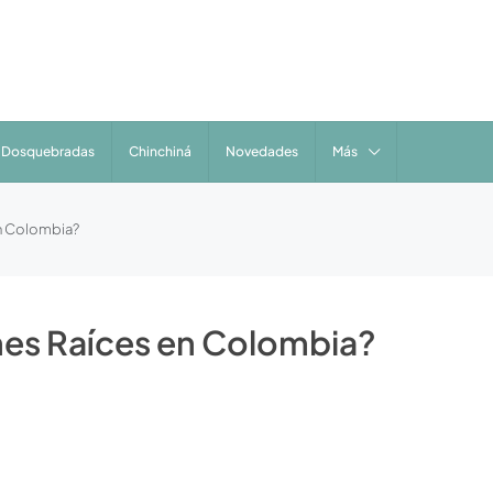
Dosquebradas
Chinchiná
Novedades
Más
en Colombia?
enes Raíces en Colombia?