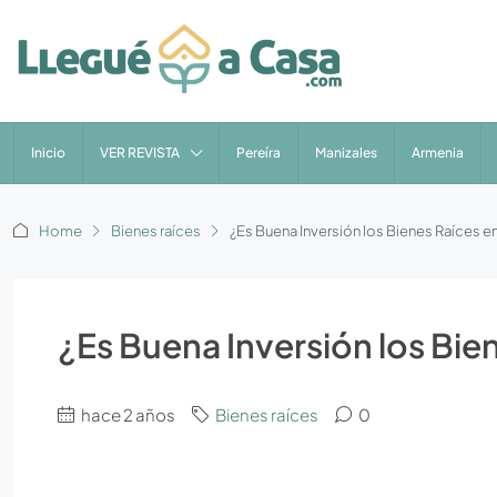
Inicio
VER REVISTA
Pereíra
Manizales
Armenia
Home
Bienes raíces
¿Es Buena Inversión los Bienes Raíces 
¿Es Buena Inversión los Bi
hace 2 años
Bienes raíces
0