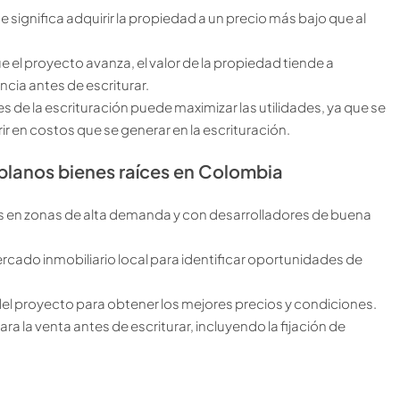
significa adquirir la propiedad a un precio más bajo que al
e el proyecto avanza, el valor de la propiedad tiende a
cia antes de escriturar.
s de la escrituración puede maximizar las utilidades, ya que se
ir en costos que se generar en la escrituración.
 planos bienes raíces en Colombia
s en zonas de alta demanda y con desarrolladores de buena
ercado inmobiliario local para identificar oportunidades de
l del proyecto para obtener los mejores precios y condiciones.
ara la venta antes de escriturar, incluyendo la fijación de