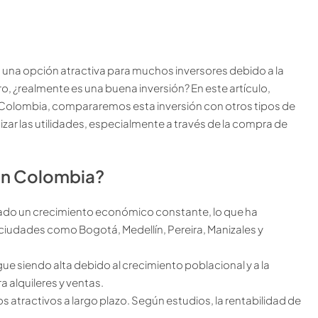
n una opción atractiva para muchos inversores debido a la
ro, ¿realmente es una buena inversión? En este artículo,
en Colombia, compararemos esta inversión con otros tipos de
ar las utilidades, especialmente a través de la compra de
 en Colombia?
ado un crecimiento económico constante, lo que ha
s ciudades como Bogotá, Medellín, Pereira, Manizales y
ue siendo alta debido al crecimiento poblacional y a la
 alquileres y ventas.
s atractivos a largo plazo. Según estudios, la rentabilidad de