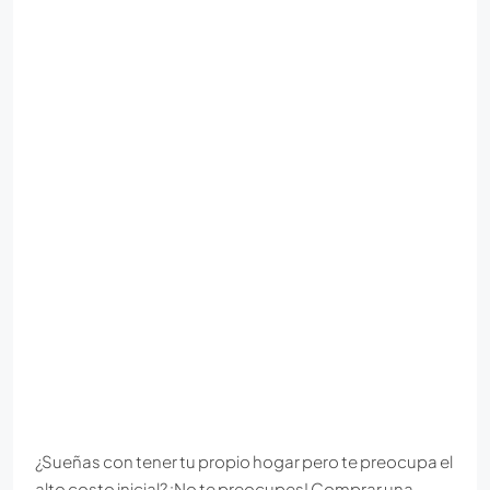
¿Sueñas con tener tu propio hogar pero te preocupa el
alto costo inicial? ¡No te preocupes! Comprar una