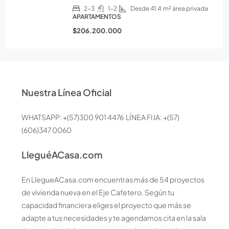
2-3
1-2
Desde 41.4
m² área privada
APARTAMENTOS
$206.200.000
Nuestra Línea Oficial
WHATSAPP: +(57)300 901 4476 LÍNEA FIJA: +(57)
(606)347 0060
LleguéACasa.com
En LlegueACasa.com encuentras más de 54 proyectos
de vivienda nueva en el Eje Cafetero. Según tu
capacidad financiera eliges el proyecto que más se
adapte a tus necesidades y te agendamos cita en la sala