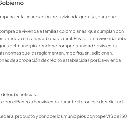
 Gobierno
mpaña en la financiación de la vivienda que elija, para que
a compra de vivienda a familias colombianas, que cumplan con
nda nueva en zonas urbanas o rural. El valor de la vivienda debe
oria del municipio donde se compre la unidad de vivienda.
emás normas que los reglamenten, modifiquen, adicionen,
iones de aprobación de crédito establecidas por Davivienda
 de los beneficios.
te por el Banco a Fonvivienda durante el proceso de solicitud
ceder al producto y conocer los municipios con tope VIS de 150