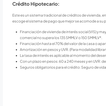
Crédito Hipotecario:
Este es un sistema tradicional de créditos de vivienda, e
escoge el sistema de pago que mejor se acomode a su 
Financiación de vivienda de interés social (VIS) y may
comercial no supera los 135 SMMLV o 150 SMMLV*.
Financiación hasta el 70% del valor de la casa o ap
Amortización en pesos y UVR. (Para modalidad libran
La tasa de interés es aplicable al momento del dese
Con un plazo en pesos: 60 a 240 meses y en UVR: d
Seguros obligatorios para el crédito: Seguro de vid