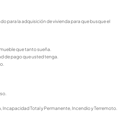
do para la adquisición de vivienda para que busque el
nmueble que tanto sueña.
ad de pago que usted tenga.
o.
lso.
a, Incapacidad Total y Permanente, Incendio y Terremoto.