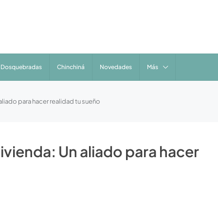
Dosquebradas
Chinchiná
Novedades
Más
aliado para hacer realidad tu sueño
ivienda: Un aliado para hacer