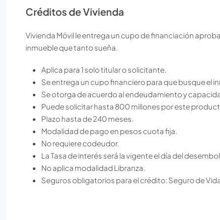
Créditos de Vivienda
Vivienda Móvil le entrega un cupo de financiación aproba
inmueble que tanto sueña.
Aplica para 1 solo titular o solicitante.
Se entrega un cupo financiero para que busque el i
Se otorga de acuerdo al endeudamiento y capacid
Puede solicitar hasta 800 millones por este product
Plazo hasta de 240 meses.
Modalidad de pago en pesos cuota fija.
No requiere codeudor.
La Tasa de interés será la vigente el día del desembo
No aplica modalidad Libranza.
Seguros obligatorios para el crédito: Seguro de Vid