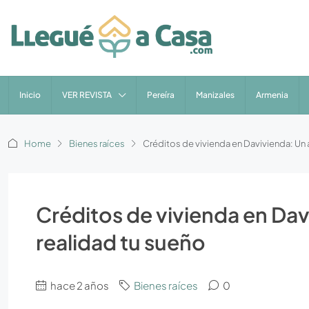
Inicio
VER REVISTA
Pereíra
Manizales
Armenia
Home
Bienes raíces
Créditos de vivienda en Davivienda: Un 
Créditos de vivienda en Dav
realidad tu sueño
hace 2 años
Bienes raíces
0