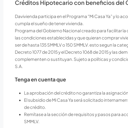
Créditos Hipotecario con beneficios del
Davivienda participa en el Programa “Mi Casa Ya” y lo aco
cumpla el sueño de tener vivienda.
Programa del Gobierno Nacional creado para facilitar l
las condiciones establecidas y que quieran comprar vivie
ser de hasta 135 SMMLV o 150 SMMLV. esto segun la categ
Decreto 1077 de 2015 y el Decreto 1068 de 2015 y las d
complementen o sustituyan. Sujeto a políticas y condic
S.A.
Tenga en cuenta que
La aprobación del crédito no garantiza la asignación
El subsidio de Mi Casa Ya será solicitado internamen
de crédito.
Remítase a la sección de requisitos y pasos para ac
SMMLV.