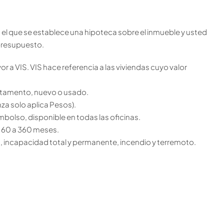
n el que se establece una hipoteca sobre el inmueble y usted
presupuesto.
or a VIS. VIS hace referencia a las viviendas cuyo valor
artamento, nuevo o usado.
za solo aplica Pesos).
mbolso, disponible en todas las oficinas.
e 60 a 360 meses.
a, incapacidad total y permanente, incendio y terremoto.