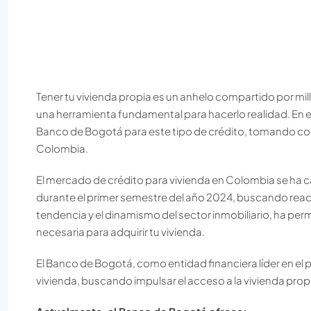
Tener tu vivienda propia es un anhelo compartido por mil
una herramienta fundamental para hacerlo realidad. En est
Banco de Bogotá para este tipo de crédito, tomando com
Colombia.
El mercado de crédito para vivienda en Colombia se ha c
durante el primer semestre del año 2024, buscando reacti
tendencia y el dinamismo del sector inmobiliario, ha pe
necesaria para adquirir tu vivienda.
El Banco de Bogotá, como entidad financiera líder en el p
vivienda, buscando impulsar el acceso a la vivienda propi