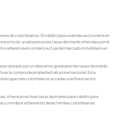
lones de colombianos. El crédito para vivienda se convierte en
e artículo, analizaremos las tasas de interés ofrecidas por el
o referencia el contexto actual del mercado inmobiliario en
aracterizado por un descenso gradual en las tasas de interés
var la compra de propiedad raíz a nivel nacional. Esta
rmitido que más colombianos accedan a la financiación
aís, ofrece atractivas tasas de interés para crédito para
a y contribuir al bienestar de las familias colombianas.