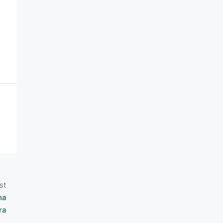
st
na
ra