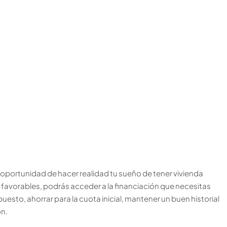
a oportunidad de hacer realidad tu sueño de tener vivienda
 favorables, podrás acceder a la financiación que necesitas
puesto, ahorrar para la cuota inicial, mantener un buen historial
ón.