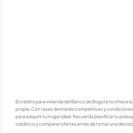
El crédito para vivienda del Banco de Bogotá te ofrece l
propia. Con tasas de interés competitivas y condiciones
para adquirir tu hogar ideal. Recuerda planificar tu presu
crediticio y comparar ofertas antes de tomar una decisi