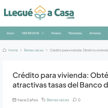
Inicio
VER REVISTA
Pereíra
Manizales
Armenia
Home
Bienes raíces
Crédito para vivienda: Obtén tu viviend
Crédito para vivienda: Obté
atractivas tasas del Banco
hace 2 años
Bienes raíces
0