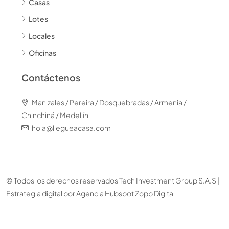
Casas
Lotes
Locales
Oficinas
Contáctenos
Manizales / Pereira / Dosquebradas / Armenia /
Chinchiná / Medellín
hola@llegueacasa.com
© Todos los derechos reservados Tech Investment Group S.A.S |
Estrategia digital por
Agencia Hubspot Zopp Digital