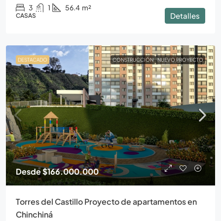
3
1
56.4
m²
Detalles
CASAS
DESTACADO
CONSTRUCCIÓN
NUEVO PROYECTO
Desde
$166.000.000
Torres del Castillo Proyecto de apartamentos en
Chinchiná