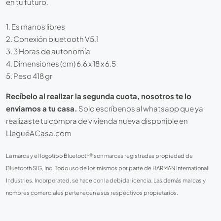
en tu futuro.
1. Es manos libres
2. Conexión bluetooth V5.1
3. 3 Horas de autonomía
4. Dimensiones (cm) 6.6 x 18 x 6.5
5. Peso 418 gr
Recíbelo al realizar la segunda cuota, nosotros te lo
enviamos a tu casa.
Solo escríbenos al whatsapp que ya
realizaste tu compra de vivienda nueva disponible en
LleguéACasa.com
La marca y el logotipo Bluetooth® son marcas registradas propiedad de
Bluetooth SIG, Inc. Todo uso de los mismos por parte de HARMAN International
Industries, Incorporated, se hace con la debida licencia. Las demás marcas y
nombres comerciales pertenecen a sus respectivos propietarios.