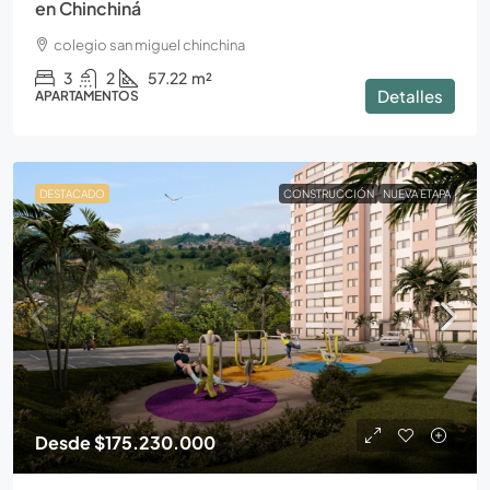
en Chinchiná
colegio san miguel chinchina
3
2
57.22
m²
Detalles
APARTAMENTOS
DESTACADO
CONSTRUCCIÓN
NUEVA ETAPA
Desde
$175.230.000