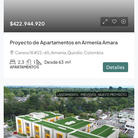
$422.944.920
Proyecto de Apartamentos en Armenia Amara
Carrera 18 #22-65, Armenia, Quindío, Colombia
2,3
1
Desde 63
m²
Detalles
APARTAMENTOS
LANZAMIENTO
PREVENTA
NUEVO PROYECTO