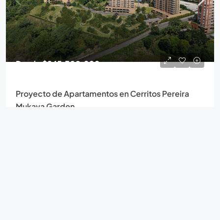
Desde
$845.300.000
Proyecto de Apartamentos en Cerritos Pereira
Mukava Garden
Mukava Garden Cerritos Pereira
2,3
2,3
Desde 86
m²
Detalles
APARTAMENTOS
EXTERNO
NUEVO PROYECTO