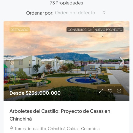
73 Propiedades
Orden por defecto
Ordenar por:
DESTACADO
CONSTRUCCIÓN
NUEVO PROYECTO
Desde
$236.000.000
Arboletes del Castillo: Proyecto de Casas en
Chinchiná
Torres del castillo, Chinchiná, Caldas, Colombia