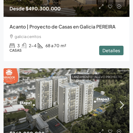
Desde
$490.300.000
Acanto | Proyecto de Casas en Galicia PEREIRA
galicia cerritos
3
2-4
68 a 70
m²
Detalles
CASAS
LANZAMIENTO
NUEVO PROYECTO