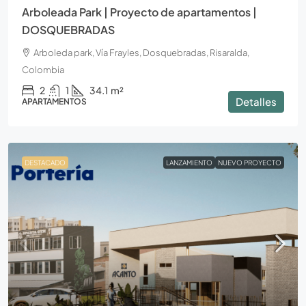
Arboleada Park | Proyecto de apartamentos |
DOSQUEBRADAS
Arboleda park, Vía Frayles, Dosquebradas, Risaralda,
Colombia
2
1
34.1
m²
Detalles
APARTAMENTOS
DESTACADO
LANZAMIENTO
NUEVO PROYECTO