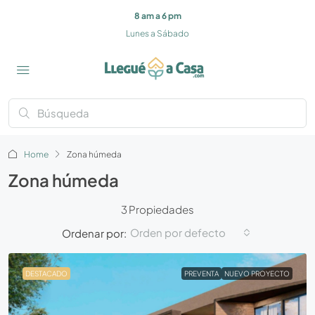
8 am a 6 pm
Lunes a Sábado
Home
Zona húmeda
Zona húmeda
3 Propiedades
Orden por defecto
Ordenar por:
DESTACADO
PREVENTA
NUEVO PROYECTO