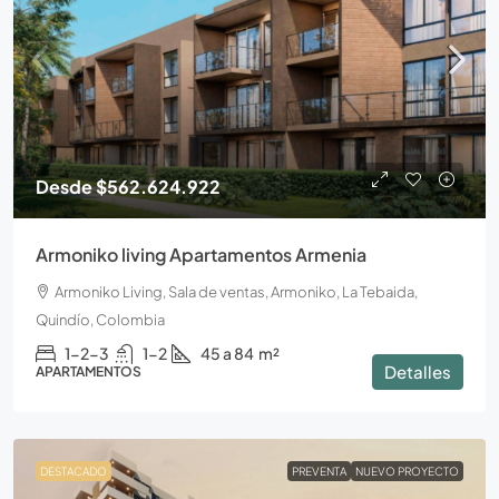
Desde
$562.624.922
Armoniko living Apartamentos Armenia
Armoniko Living, Sala de ventas, Armoniko, La Tebaida,
Quindío, Colombia
1-2-3
1-2
45 a 84
m²
Detalles
APARTAMENTOS
DESTACADO
PREVENTA
NUEVO PROYECTO