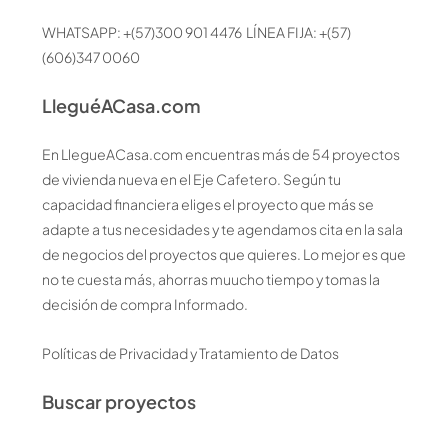
WHATSAPP: +(57)300 901 4476 LÍNEA FIJA: +(57)
(606)347 0060
LleguéACasa.com
En LlegueACasa.com encuentras más de 54 proyectos
de vivienda nueva en el Eje Cafetero. Según tu
capacidad financiera eliges el proyecto que más se
adapte a tus necesidades y te agendamos cita en la sala
de negocios del proyectos que quieres. Lo mejor es que
no te cuesta más, ahorras muucho tiempo y tomas la
decisión de compra Informado.
Políticas de Privacidad y Tratamiento de Datos
Buscar proyectos