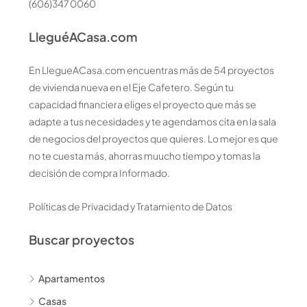
(606)347 0060
LleguéACasa.com
En LlegueACasa.com encuentras más de 54 proyectos
de vivienda nueva en el Eje Cafetero. Según tu
capacidad financiera eliges el proyecto que más se
adapte a tus necesidades y te agendamos cita en la sala
de negocios del proyectos que quieres. Lo mejor es que
no te cuesta más, ahorras muucho tiempo y tomas la
decisión de compra Informado.
Políticas de Privacidad y Tratamiento de Datos
Buscar proyectos
Apartamentos
Casas