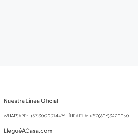
Nuestra Línea Oficial
WHATSAPP: +(57)300 901 4476 LÍNEA FIJA: +(57)(606)347 0060
LleguéACasa.com