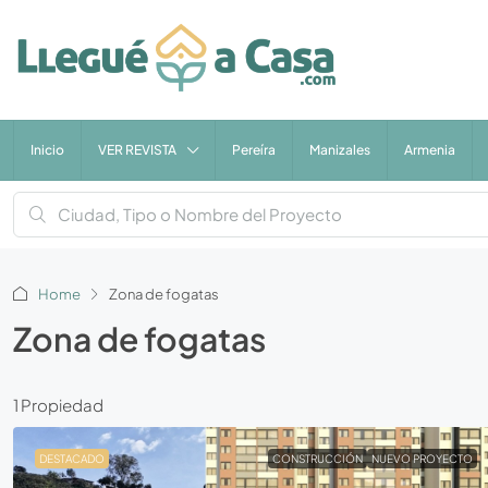
Inicio
VER REVISTA
Pereíra
Manizales
Armenia
Home
Zona de fogatas
Zona de fogatas
1 Propiedad
DESTACADO
CONSTRUCCIÓN
NUEVO PROYECTO