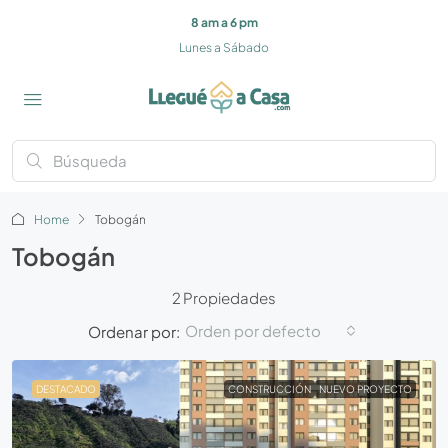
8 am a 6 pm
Lunes a Sábado
Home
Tobogán
Tobogán
2 Propiedades
Orden por defecto
Ordenar por:
DESTACADO
CONSTRUCCIÓN
NUEVO PROYECTO