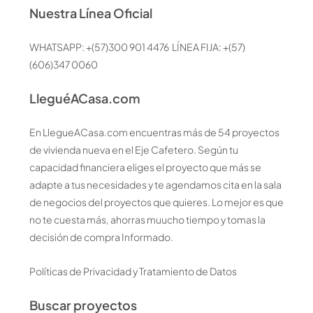
Nuestra Línea Oficial
WHATSAPP: +(57)300 901 4476 LÍNEA FIJA: +(57)
(606)347 0060
LleguéACasa.com
En LlegueACasa.com encuentras más de 54 proyectos
de vivienda nueva en el Eje Cafetero. Según tu
capacidad financiera eliges el proyecto que más se
adapte a tus necesidades y te agendamos cita en la sala
de negocios del proyectos que quieres. Lo mejor es que
no te cuesta más, ahorras muucho tiempo y tomas la
decisión de compra Informado.
Políticas de Privacidad y Tratamiento de Datos
Buscar proyectos