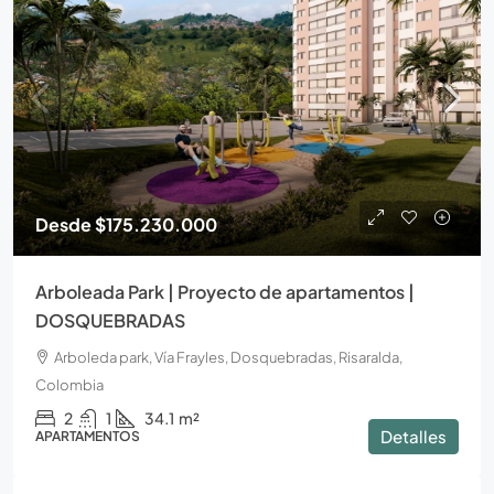
Desde
$175.230.000
Arboleada Park | Proyecto de apartamentos |
DOSQUEBRADAS
Arboleda park, Vía Frayles, Dosquebradas, Risaralda,
Colombia
2
1
34.1
m²
Detalles
APARTAMENTOS