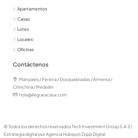
Apartamentos
Casas
Lotes
Locales
Oficinas
Contáctenos
Manizales / Pereira / Dosquebradas / Armenia /
Chinchiná / Medellín
hola@llegueacasa.com
© Todos los derechos reservados Tech Investment Group S.A.S |
Estrategia digital por
Agencia Hubspot Zopp Digital