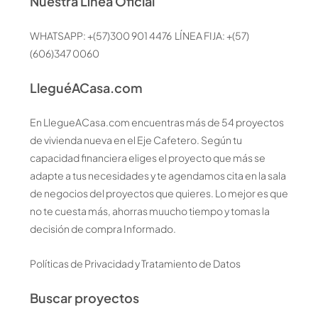
Nuestra Línea Oficial
WHATSAPP: +(57)300 901 4476 LÍNEA FIJA: +(57)
(606)347 0060
LleguéACasa.com
En LlegueACasa.com encuentras más de 54 proyectos
de vivienda nueva en el Eje Cafetero. Según tu
capacidad financiera eliges el proyecto que más se
adapte a tus necesidades y te agendamos cita en la sala
de negocios del proyectos que quieres. Lo mejor es que
no te cuesta más, ahorras muucho tiempo y tomas la
decisión de compra Informado.
Políticas de Privacidad y Tratamiento de Datos
Buscar proyectos