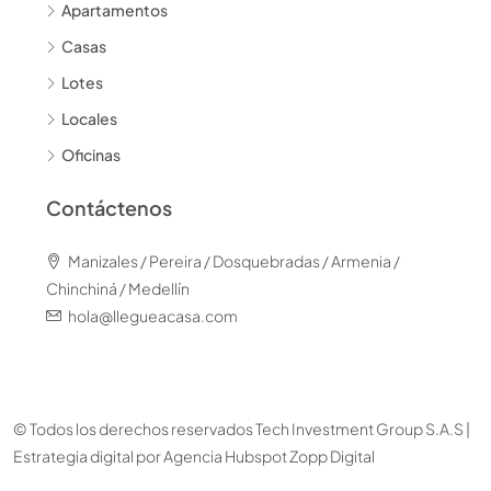
Apartamentos
Casas
Lotes
Locales
Oficinas
Contáctenos
Manizales / Pereira / Dosquebradas / Armenia /
Chinchiná / Medellín
hola@llegueacasa.com
© Todos los derechos reservados Tech Investment Group S.A.S |
Estrategia digital por
Agencia Hubspot Zopp Digital