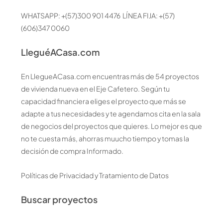
WHATSAPP: +(57)300 901 4476 LÍNEA FIJA: +(57)
(606)347 0060
LleguéACasa.com
En LlegueACasa.com encuentras más de 54 proyectos
de vivienda nueva en el Eje Cafetero. Según tu
capacidad financiera eliges el proyecto que más se
adapte a tus necesidades y te agendamos cita en la sala
de negocios del proyectos que quieres. Lo mejor es que
no te cuesta más, ahorras muucho tiempo y tomas la
decisión de compra Informado.
Políticas de Privacidad y Tratamiento de Datos
Buscar proyectos