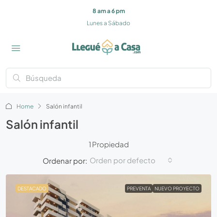
8 am a 6 pm
Lunes a Sábado
Home
Salón infantil
Salón infantil
1 Propiedad
Orden por defecto
Ordenar por:
DESTACADO
PREVENTA
NUEVO PROYECTO