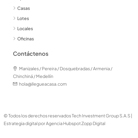
Casas
Lotes
Locales
Oficinas
Contáctenos
Manizales / Pereira / Dosquebradas / Armenia /
Chinchiná / Medellín
hola@llegueacasa.com
© Todos los derechos reservados Tech Investment Group S.A.S |
Estrategia digital por
Agencia Hubspot Zopp Digital