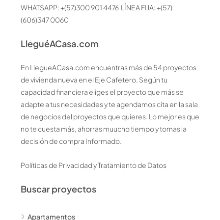
WHATSAPP: +(57)300 901 4476 LÍNEA FIJA: +(57)
(606)347 0060
LleguéACasa.com
En LlegueACasa.com encuentras más de 54 proyectos
de vivienda nueva en el Eje Cafetero. Según tu
capacidad financiera eliges el proyecto que más se
adapte a tus necesidades y te agendamos cita en la sala
de negocios del proyectos que quieres. Lo mejor es que
no te cuesta más, ahorras muucho tiempo y tomas la
decisión de compra Informado.
Políticas de Privacidad y Tratamiento de Datos
Buscar proyectos
Apartamentos