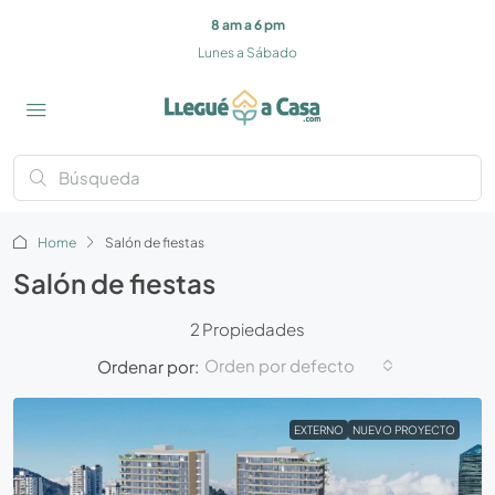
8 am a 6 pm
Lunes a Sábado
Home
Salón de fiestas
Salón de fiestas
2 Propiedades
Orden por defecto
Ordenar por:
EXTERNO
NUEVO PROYECTO