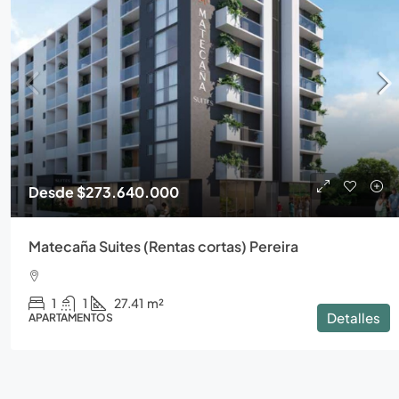
Desde
$273.640.000
Matecaña Suites (Rentas cortas) Pereira
1
1
27.41
m²
Detalles
APARTAMENTOS