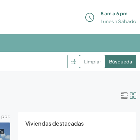
8 am a 6 pm
Lunes a Sábado
Limpiar
Búsqueda
 por:
Viviendas destacadas
TA