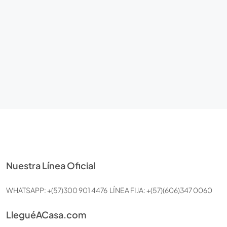
Nuestra Línea Oficial
WHATSAPP: +(57)300 901 4476 LÍNEA FIJA: +(57)(606)347 0060
LleguéACasa.com