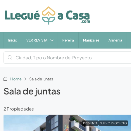
Inicio
VER REVISTA
Pereíra
Manizales
Armenia
Home
Sala de juntas
Sala de juntas
2 Propiedades
PREVENTA
NUEVO PROYECTO