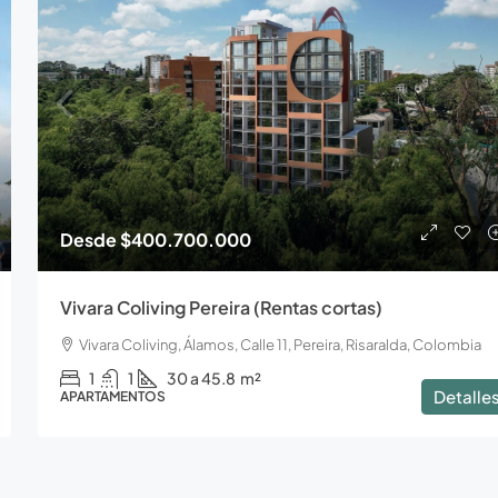
Desde
$400.700.000
Vivara Coliving Pereira (Rentas cortas)
Vivara Coliving, Álamos, Calle 11, Pereira, Risaralda, Colombia
1
1
30 a 45.8
m²
Detalle
APARTAMENTOS