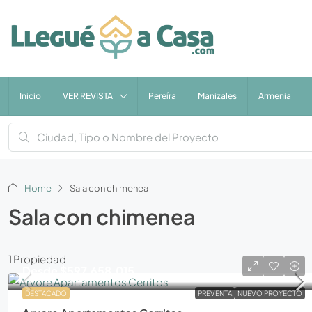
Inicio
VER REVISTA
Pereíra
Manizales
Armenia
Home
Sala con chimenea
Sala con chimenea
1 Propiedad
Desde
$597.658.015
DESTACADO
PREVENTA
NUEVO PROYECTO