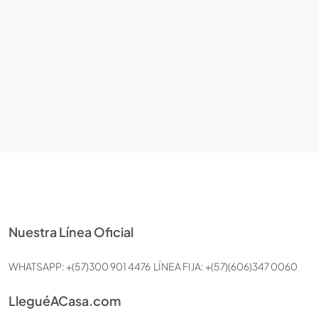
Nuestra Línea Oficial
WHATSAPP: +(57)300 901 4476 LÍNEA FIJA: +(57)(606)347 0060
LleguéACasa.com