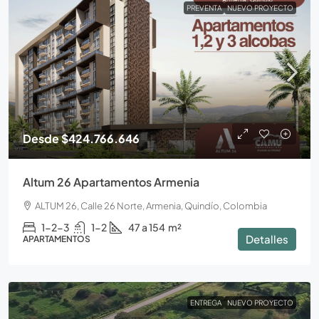
PREVENTA
NUEVO PROYECTO
Desde
$424.766.646
Altum 26 Apartamentos Armenia
ALTUM 26, Calle 26 Norte, Armenia, Quindío, Colombia
1-2-3
1-2
47 a 154
m²
Detalles
APARTAMENTOS
ENTREGA
NUEVO PROYECTO