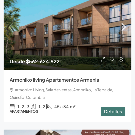
Desde
$562.624.922
Armoniko living Apartamentos Armenia
Armoniko Living, Sala de ventas, Armoniko, La Tebaida,
Quindío, Colombia
1-2-3
1-2
45 a 84
m²
Detalles
APARTAMENTOS