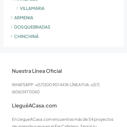
VILLAMARIA
ARMENIA
DOSQUEBRADAS
CHINCHINÁ
Nuestra Línea Oficial
WHATSAPP: +(57)300 901 4476 LÍNEA FIJA: +(57)
(606)347 0060
LleguéACasa.com
En LlegueACasa.com encuentras más de 54 proyectos
de vivienda nueva en el Eje Cafetero. Según tu