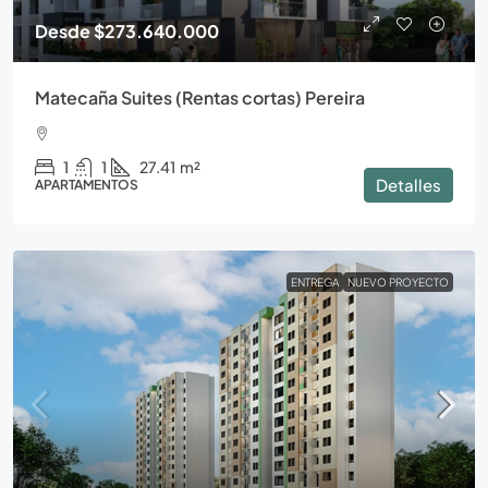
Desde
$273.640.000
Matecaña Suites (Rentas cortas) Pereira
1
1
27.41
m²
Detalles
APARTAMENTOS
ENTREGA
NUEVO PROYECTO