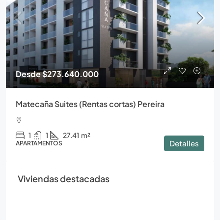
Desde
$273.640.000
Matecaña Suites (Rentas cortas) Pereira
1
1
27.41
m²
Detalles
APARTAMENTOS
Viviendas destacadas