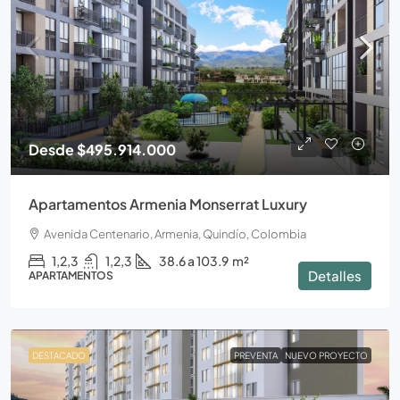
Desde
$495.914.000
Apartamentos Armenia Monserrat Luxury
Avenida Centenario, Armenia, Quindío, Colombia
1,2,3
1,2,3
38.6 a 103.9
m²
Detalles
APARTAMENTOS
DESTACADO
PREVENTA
NUEVO PROYECTO