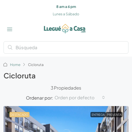
8 am a 6 pm
Lunes a Sábado
Home
Cicloruta
Cicloruta
3 Propiedades
Orden por defecto
Ordenar por:
DESTACADO
ENTREGA
PREVENTA