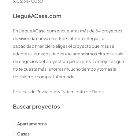
(606)347 0060
LleguéACasa.com
En LlegueACasa.com encuentras más de 54 proyectos
de vivienda nueva en el Eje Cafetero. Según tu
capacidad financiera eliges el proyecto que más se
adapte a tus necesidades y te agendamos cita en la sala
de negocios del proyectos que quieres. Lo mejor es que
no te cuesta más, ahorras muucho tiempo y tomas la
decisión de compra Informado.
Políticas de Privacidad y Tratamiento de Datos
Buscar proyectos
Apartamentos
Casas