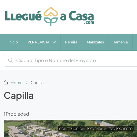
Inicio
VER REVISTA
Pereíra
Manizales
Armenia
Home
Capilla
Capilla
1 Propiedad
CONSTRUCCIÓN
PREVENTA
NUEVO PROYECTO