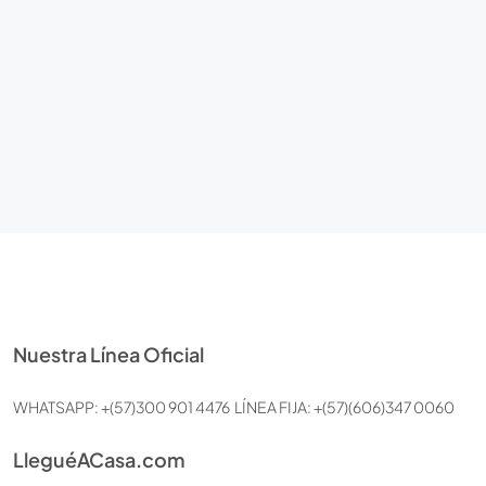
Nuestra Línea Oficial
WHATSAPP: +(57)300 901 4476 LÍNEA FIJA: +(57)(606)347 0060
LleguéACasa.com