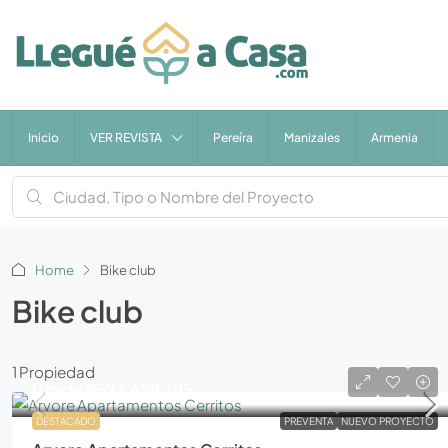
Inicio
VER REVISTA
Pereíra
Manizales
Armenia
Home
Bike club
Bike club
1 Propiedad
Desde
$597.658.015
DESTACADO
PREVENTA
NUEVO PROYECTO