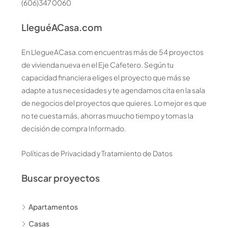
(606)347 0060
LleguéACasa.com
En LlegueACasa.com encuentras más de 54 proyectos
de vivienda nueva en el Eje Cafetero. Según tu
capacidad financiera eliges el proyecto que más se
adapte a tus necesidades y te agendamos cita en la sala
de negocios del proyectos que quieres. Lo mejor es que
no te cuesta más, ahorras muucho tiempo y tomas la
decisión de compra Informado.
Políticas de Privacidad y Tratamiento de Datos
Buscar proyectos
Apartamentos
Casas