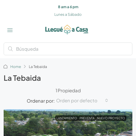
8 am a 6 pm
Lunes a Sábado
Home
La Tebaida
La Tebaida
1 Propiedad
Orden por defecto
Ordenar por:
LANZAMIENTO
PREVENTA
NUEVO PROYECTO