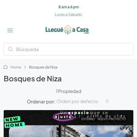
8 am a 6 pm
Lunes a Sábado
Home
Bosques de Niza
Bosques de Niza
1 Propiedad
Orden por defecto
Ordenar por:
EXTERNO
NUEVO PROYECTO