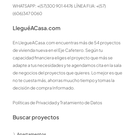
WHATSAPP: +(57)300 901 4476 LÍNEA FIJA: +(57)
(606)347 0060
LleguéACasa.com
En LlegueACasa.com encuentras más de 54 proyectos
de vivienda nueva en el Eje Cafetero. Según tu
capacidad financiera eliges el proyecto que más se
adapte a tus necesidades y te agendamos cita en la sala
de negocios del proyectos que quieres. Lo mejor es que
no te cuesta más, ahorras muucho tiempo y tomas la
decisión de compra Informado.
Políticas de Privacidad y Tratamiento de Datos
Buscar proyectos
Apartamentos