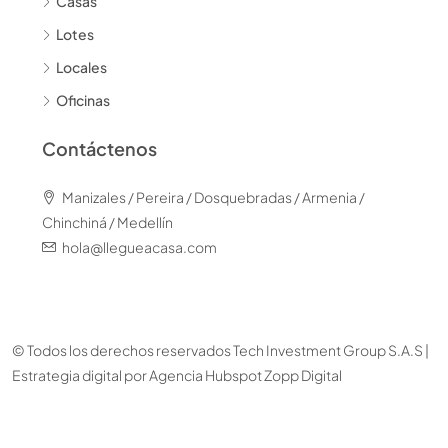
Casas
Lotes
Locales
Oficinas
Contáctenos
Manizales / Pereira / Dosquebradas / Armenia /
Chinchiná / Medellín
hola@llegueacasa.com
© Todos los derechos reservados Tech Investment Group S.A.S |
Estrategia digital por
Agencia Hubspot Zopp Digital