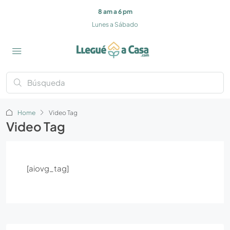
8 am a 6 pm
Lunes a Sábado
Home
Video Tag
Video Tag
[aiovg_tag]