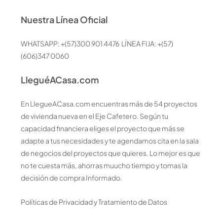
Nuestra Línea Oficial
WHATSAPP: +(57)300 901 4476 LÍNEA FIJA: +(57)
(606)347 0060
LleguéACasa.com
En LlegueACasa.com encuentras más de 54 proyectos
de vivienda nueva en el Eje Cafetero. Según tu
capacidad financiera eliges el proyecto que más se
adapte a tus necesidades y te agendamos cita en la sala
de negocios del proyectos que quieres. Lo mejor es que
no te cuesta más, ahorras muucho tiempo y tomas la
decisión de compra Informado.
Políticas de Privacidad y Tratamiento de Datos